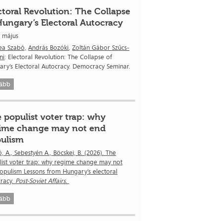
ctoral Revolution: The Collapse
Hungary’s Electoral Autocracy
. május
ea Szabó,
András Bozóki
,
Zoltán Gábor Szűcs-
ni
: Electoral Revolution: The Collapse of
ry’s Electoral Autocracy. Democracy Seminar.
ább
 populist voter trap: why
ime change may not end
ulism
, A., Sebestyén A., Böcskei, B. (2026). The
ist voter trap: why regime change may not
pulism Lessons from Hungary’s electoral
cracy.
Post-Soviet Affairs.
ább