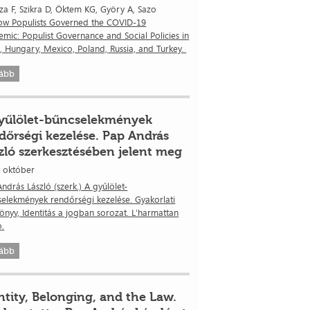
za F, Szikra D, Öktem KG, Györy A, Sazo
ow Populists Governed the COVID-19
mic: Populist Governance and Social Policies in
l, Hungary, Mexico, Poland, Russia, and Turkey.
ább
yűlölet-bűncselekmények
dőrségi kezelése. Pap András
zló szerkesztésében jelent meg
. október
ndrás László (szerk.) A gyűlölet-
elekmények rendőrségi kezelése. Gyakorlati
önyv, Identitás a jogban sorozat. L'harmattan
ó.
ább
ntity, Belonging, and the Law.