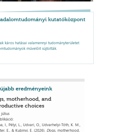
ársadalomtudományi kutatóközpont
ak káros hatásai valamennyi tudományterületet
alomtudományok művelőit sújtották.
újabb eredményeink
s, motherhood, and
roductive choices
 július
blikáció:
ma, I., Pélyi, L., Udvari, O., Udvarhelyi-Tóth, K. M.,
ter, E., & Kubinyi, E. (2026).
D
ogs, motherhood,