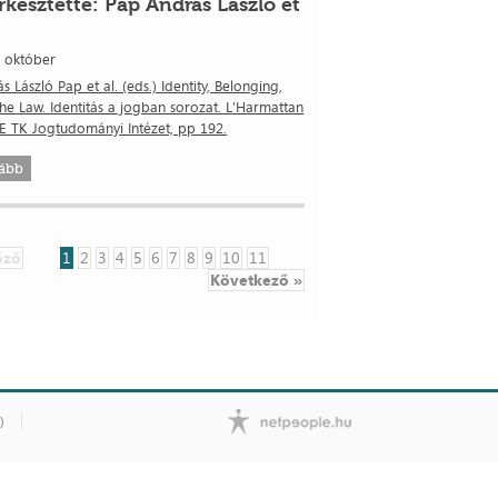
rkesztette: Pap András László et
. október
s László Pap et al. (eds.) Identity, Belonging,
he Law. Identitás a jogban sorozat. L'Harmattan
E TK Jogtudományi Intézet, pp 192.
ább
őző
1
2
3
4
5
6
7
8
9
10
11
Következő »
)