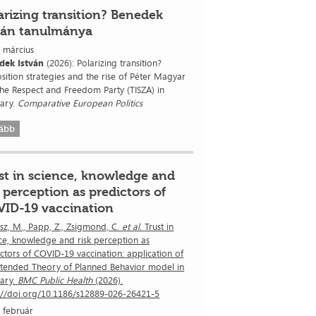
arizing transition? Benedek
ván tanulmánya
 március
dek István
(2026): Polarizing transition?
ition strategies and the rise of Péter Magyar
he Respect and Freedom Party (TISZA) in
ary.
Comparative European Politics
ább
st in science, knowledge and
k perception as predictors of
ID-19 vaccination
z, M., Papp, Z., Zsigmond, C.
et al.
Trust in
ce, knowledge and risk perception as
ctors of COVID-19 vaccination: application of
xtended Theory of Planned Behavior model in
ary.
BMC Public Health
(2026).
://doi.org/10.1186/s12889-026-26421-5
 február