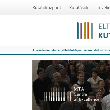
Kutatóközpont
Kutatások
Tevék
A Társadalomtudományi Kutatóközpont nemzetközi színvonalú