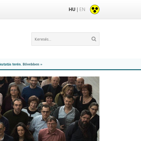
HU
|
EN
kutatás terén.
Bővebben »