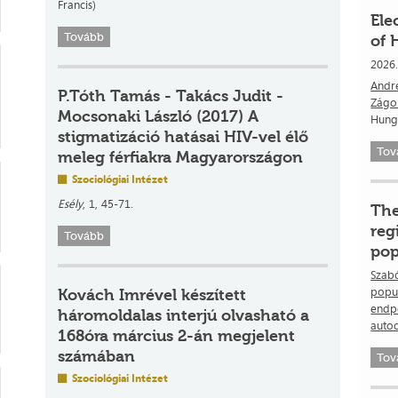
Francis)
Ele
Tovább
of 
2026
Andr
P.Tóth Tamás - Takács Judit -
Zágo
Mocsonaki László (2017) A
Hunga
stigmatizáció hatásai HIV-vel élő
Tov
meleg férfiakra Magyarországon
Szociológiai Intézet
Esély
, 1, 45-71.
The
reg
Tovább
pop
Szabó
popul
Kovách Imrével készített
endpo
háromoldalas interjú olvasható a
auto
168óra március 2-án megjelent
számában
Tov
Szociológiai Intézet