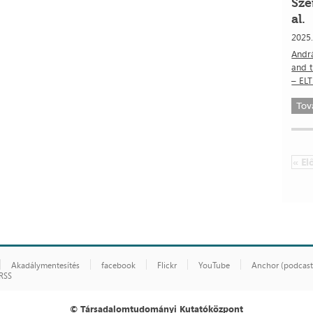
Sze
al.
2025
Andrá
and t
– ELT
Tov
« El
Akadálymentesítés
facebook
Flickr
YouTube
Anchor (podcast
RSS
© Társadalomtudományi Kutatóközpont