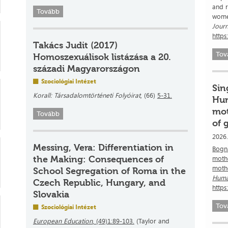
and r
Tovább
women
Journ
http
Takács Judit (2017)
Tov
Homoszexuálisok listázása a 20.
századi Magyarországon
Szociológiai Intézet
Sin
Korall: Társadalomtörténeti Folyóirat
, (66)
5-31.
Hun
mot
Tovább
of 
2026.
Messing, Vera: Differentiation in
Bogná
the Making: Consequences of
mothe
mothe
School Segregation of Roma in the
Human
Czech Republic, Hungary, and
http
Slovakia
Tov
Szociológiai Intézet
European Education
, (49)1:89-103.
(Taylor and