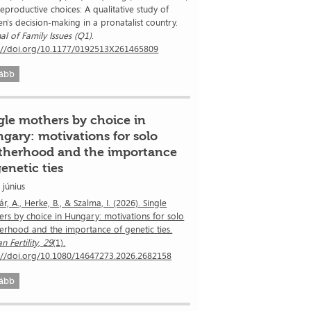
eproductive choices: A qualitative study of
's decision-making in a pronatalist country.
al of Family Issues (Q1)
.
s://doi.org/10.1177/0192513X261465809
ább
gle mothers by choice in
gary: motivations for solo
herhood and the importance
genetic ties
 június
r, A., Herke, B., & Szalma, I. (2026). Single
rs by choice in Hungary: motivations for solo
rhood and the importance of genetic ties.
 Fertility
,
29
(1).
s://doi.org/10.1080/14647273.2026.2682158
ább