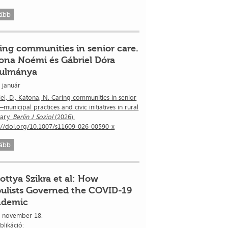
ább
ing communities in senior care.
ona Noémi és Gábriel Dóra
nulmánya
 január
el, D., Katona, N. Caring communities in senior
municipal practices and civic initiatives in rural
ary.
Berlin J Soziol
(2026).
://doi.org/10.1007/s11609-026-00590-x
ább
ottya Szikra et al: How
ulists Governed the COVID-19
ndemic
. november 18.
blikáció: