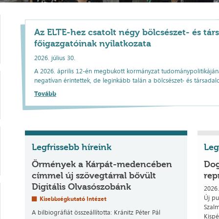
Az ELTE-hez csatolt négy bölcsészet- és t
főigazgatóinak nyilatkozata
2026. július 30.
A 2026. április 12-én megbukott kormányzat tudománypolitikáján
negatívan érintettek, de leginkább talán a bölcsészet- és társad
Tovább
Legfrissebb híreink
Leg
Örmények a Kárpát-medencében
Dog
címmel új szövegtárral bővült
rep
Digitális Olvasószobánk
2026.
Új pu
Kisebbségkutató Intézet
​Szal
A bilbiográfiát összeállította: Kránitz Péter Pál
Kispé