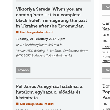
Tov
Viktoriya Sereda 'When you are
coming here – it is a complete
black hole!': reimagining the past
Car
in Ukraine after the Euromaidan
Kat
Kisebbségkutató Intézet
ta
Tuesday, 21 February 2017, 2 pm
2026.
RSVP: kisebbsegkutato@tk.mta.hu
Gábri
Venue: HTK, Building T, 1st floor, Conference Room
care—
(
HTK 1097 Budapest, Tóth Kálmán u. 4.
)
Hung
https
Tov
Tovább
Dor
Pál János Az egyház hatalma, a
Pop
hatalom egyháza c. előadás és
Pa
kéziratvita
Kisebbségkutató Intézet
2025
Új pu