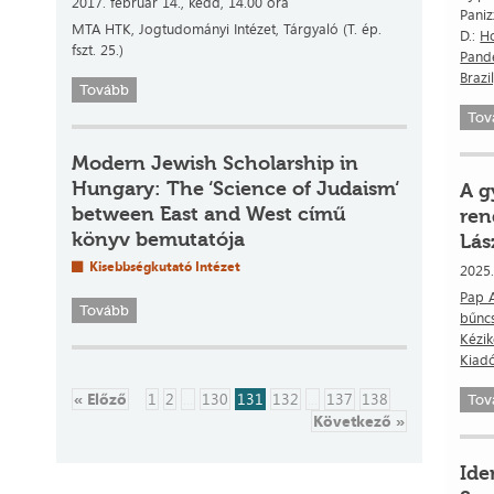
2017. február 14., kedd, 14.00 óra
Paniz
MTA HTK, Jogtudományi Intézet, Tárgyaló (T. ép.
D.:
H
fszt. 25.)
Pande
Brazi
Tovább
Tov
Modern Jewish Scholarship in
Hungary: The ‘Science of Judaism‘
A g
between East and West című
ren
könyv bemutatója
Lás
Kisebbségkutató Intézet
2025
Pap A
Tovább
bűncs
Kézik
Kiad
« Előző
1
2
...
130
131
132
...
137
138
Tov
Következő »
Ide