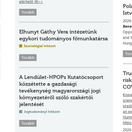
elérhető itt>>
Pol
Ist
Tovább
2026.
Bene
Elhunyt Gáthy Vera intézetünk
Oppos
and t
egykori tudományos főmunkatársa
Hung
Szociológiai Intézet
Tov
Tovább
Tru
A Lendület-HPOPs Kutatócsoport
ris
közzétette a gazdasági
COV
tevékenység magyarországi jogi
Kopas
környezetéről szóló szakértői
scien
jelentését
predi
an e
Jogtudományi Intézet
Hung
https
Tovább
2026.