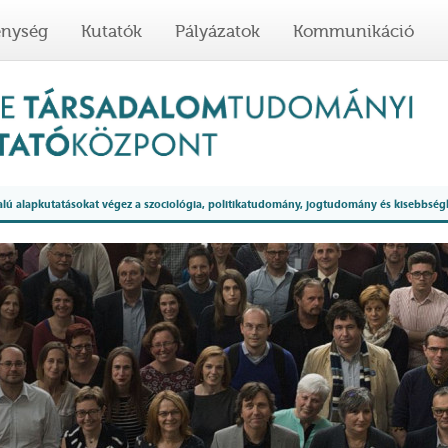
enység
Kutatók
Pályázatok
Kommunikáció
 alapkutatásokat végez a szociológia, politikatudomány, jogtudomány és kisebbség