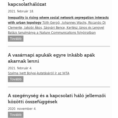
kapcsolathálózat
2021. február 18.
Inequality is rising where social network segregation interacts
with urban topology
Tóth Gergő, Johannes Wachs, Riccardo Di
Clemente, Jakobi Ákos, Ságvári Bence, Kertész János és Lengyel
Balázs tanulmánya a Nature Communications folyóiratban
Tovább
A vasárnapi apukák egyre inkább apák
akarnak lenni
2021. február 4.
Szalma Ivett Bolyai-kutatásáról ír az MTA
Tovább
A szegénység és a kapcsolati háló jellemzői
közötti összefüggések
2020. november 4.
Tovább