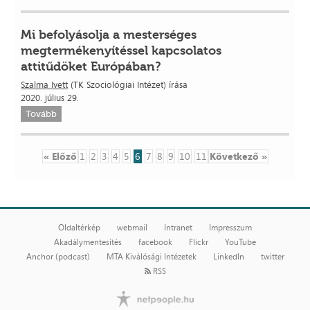
Mi befolyásolja a mesterséges
megtermékenyítéssel kapcsolatos
attitűdöket Európában?
Szalma Ivett
(TK Szociológiai Intézet) írása
2020. július 29.
Tovább
« Előző
1
2
3
4
5
6
7
8
9
10
11
Következő »
Oldaltérkép
webmail
Intranet
Impresszum
Akadálymentesítés
facebook
Flickr
YouTube
Anchor (podcast)
MTA Kiválósági Intézetek
LinkedIn
twitter
RSS