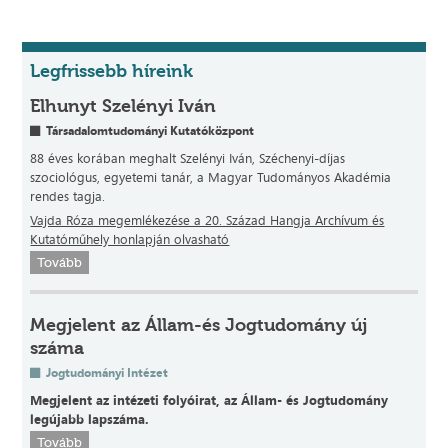
Legfrissebb híreink
Elhunyt Szelényi Iván
Társadalomtudományi Kutatóközpont
88 éves korában meghalt Szelényi Iván, Széchenyi-díjas
szociológus, egyetemi tanár, a Magyar Tudományos Akadémia
rendes tagja.
Vajda Róza megemlékezése a 20. Század Hangja Archívum és
Kutatóműhely honlapján olvasható
Tovább
Megjelent az Állam-és Jogtudomány új
száma
Jogtudományi Intézet
Megjelent az intézeti folyóirat, az Állam- és Jogtudomány
legújabb lapszáma.
Tovább