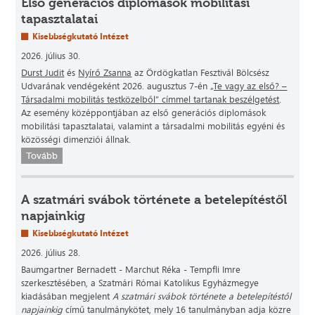
Első generációs diplomások mobilitási
tapasztalatai
Kisebbségkutató Intézet
2026. július 30.
Durst Judit
és
Nyírő Zsanna
az Ördögkatlan Fesztivál Bölcsész
Udvarának vendégeként 2026. augusztus 7-én
„Te vagy az első? –
Társadalmi mobilitás testközelből” címmel tartanak beszélgetést
.
Az esemény középpontjában az első generációs diplomások
mobilitási tapasztalatai, valamint a társadalmi mobilitás egyéni és
közösségi dimenziói állnak.
Tovább
A szatmári svábok története a betelepítéstől
napjainkig
Kisebbségkutató Intézet
2026. július 28.
Baumgartner Bernadett - Marchut Réka - Tempfli Imre
szerkesztésében, a Szatmári Római Katolikus Egyházmegye
kiadásában megjelent
A szatmári svábok története a betelepítéstől
napjainkig
című tanulmánykötet, mely 16 tanulmányban adja közre