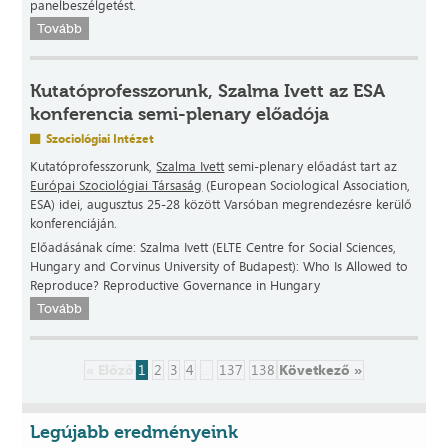
panelbeszélgetést.
Tovább
Kutatóprofesszorunk, Szalma Ivett az ESA
konferencia semi-plenary előadója
Szociológiai Intézet
Kutatóprofesszorunk,
Szalma Ivett
semi-plenary előadást tart az
Európai Szociológiai Társaság
(European Sociological Association,
ESA) idei, augusztus 25-28 között Varsóban megrendezésre kerülő
konferenciáján.
Előadásának címe: Szalma Ivett (ELTE Centre for Social Sciences,
Hungary and Corvinus University of Budapest): Who Is Allowed to
Reproduce? Reproductive Governance in Hungary
Tovább
« Előző
1
2
3
4
...
137
138
Következő »
Legújabb eredményeink