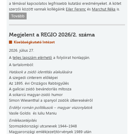
a témával kapcsolatos legfrissebb kutatási eredményeket. A kötet
szerzői között vannak kollégáink
Eiler Ferenc
és
Marchut Réka
is.
Tovább
Megjelent a REGIO 2026/2. száma
Kisebbségkutató Intézet
2026. július 27.
A
teljes lapszám elérhető
a folyóirat honlapján.
A tartalomból:
Hatások a zsidó identitás alakulására
A szegedi cinterem előképei
Az 1895. évi Országos Rabbigyűlés
A galíciai zsidó bevándorlás mítosza
A sokarcú magyar-zsidó humor
Simon Wiesenthal a spanyol zsidók útkereséséről
Erdélyi román politikusok – magyar viszonylatok
Vasile Goldis és Iuliu Maniu
Emlékezetépítés
Szomszédországi utcanevek 1944–1948
Magyarországi emlék(ezet)törvények 1989 után