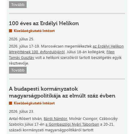
Tovább
100 éves az Erdélyi Helikon
Kisebbségkutató Intézet
2026. július 25.
2026. július 17-19. Marosvécsen megemlékeztek
az Erdélyi Helikon
létrejöttének 100. évfordulójáról
. Július 18-án kollégánk,
Filep
Tamás Gusztáv
volt a helikoni szerzőkről tartott beszélgetés egyik
résztvevője.
Tovább
A budapesti kormányzatok
magyarságpolitikája az elmúlt száz évben
Kisebbségkutató Intézet
2026. július 23.
Antal-Róbert István,
Bárdi Nándor
, Molnár Csongor, Czáboczky
Szabolcs július 17-én
a Gombaszögi Nyári Táborban
a 20-21.
századi kormányzati magyarságpolitikáról tartott