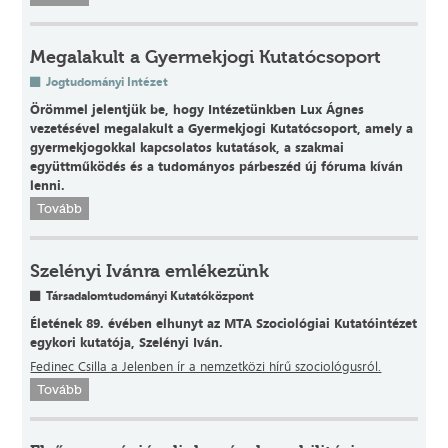
Megalakult a Gyermekjogi Kutatócsoport
Jogtudományi Intézet
Örömmel jelentjük be, hogy Intézetünkben Lux Ágnes
vezetésével megalakult a Gyermekjogi Kutatócsoport, amely a
gyermekjogokkal kapcsolatos kutatások, a szakmai
együttműködés és a tudományos párbeszéd új fóruma kíván
lenni.
Tovább
Szelényi Ivánra emlékezünk
Társadalomtudományi Kutatóközpont
Életének 89. évében elhunyt az MTA Szociológiai Kutatóintézet
egykori kutatója, Szelényi Iván.
Fedinec Csilla a Jelenben ír a nemzetközi hírű szociológusról.
Tovább