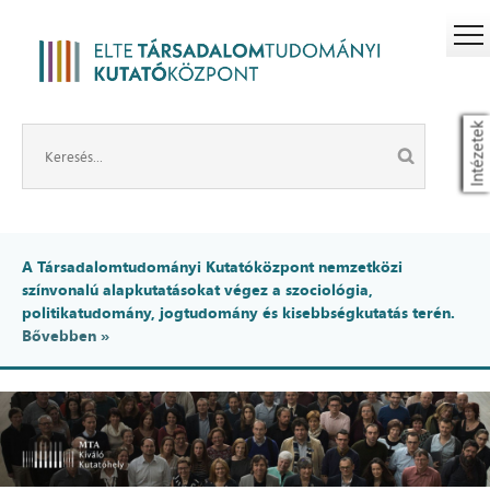
Intézetek
A Társadalomtudományi Kutatóközpont nemzetközi
színvonalú alapkutatásokat végez a szociológia,
politikatudomány, jogtudomány és kisebbségkutatás terén.
Bővebben »