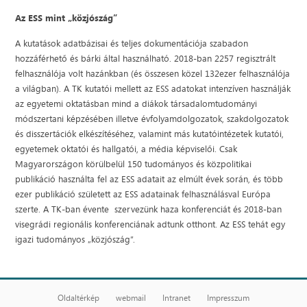
Az ESS mint „közjószág”
A kutatások adatbázisai és teljes dokumentációja szabadon
hozzáférhető és bárki által használható. 2018-ban 2257 regisztrált
felhasználója volt hazánkban (és összesen közel 132ezer felhasználója
a világban). A TK kutatói mellett az ESS adatokat intenzíven használják
az egyetemi oktatásban mind a diákok társadalomtudományi
módszertani képzésében illetve évfolyamdolgozatok, szakdolgozatok
és disszertációk elkészítéséhez, valamint más kutatóintézetek kutatói,
egyetemek oktatói és hallgatói, a média képviselői. Csak
Magyarországon körülbelül 150 tudományos és közpolitikai
publikáció használta fel az ESS adatait az elmúlt évek során, és több
ezer publikáció született az ESS adatainak felhasználásval Európa
szerte. A TK-ban évente szervezünk haza konferenciát és 2018-ban
visegrádi regionális konferenciának adtunk otthont. Az ESS tehát egy
igazi tudományos „közjószág”.
Oldaltérkép
webmail
Intranet
Impresszum