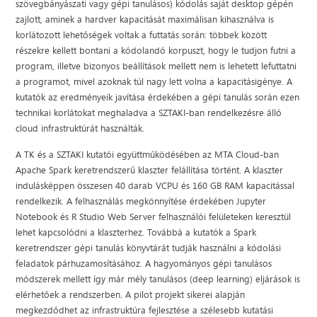
szövegbányászati vagy gépi tanulásos) kódolás saját desktop gépén
zajlott, aminek a hardver kapacitását maximálisan kihasználva is
korlátozott lehetőségek voltak a futtatás során: többek között
részekre kellett bontani a kódolandó korpuszt, hogy le tudjon futni a
program, illetve bizonyos beállítások mellett nem is lehetett lefuttatni
a programot, mivel azoknak túl nagy lett volna a kapacitásigénye. A
kutatók az eredményeik javítása érdekében a gépi tanulás során ezen
technikai korlátokat meghaladva a SZTAKI-ban rendelkezésre álló
cloud infrastruktúrát használták.
A TK és a SZTAKI kutatói együttműködésében az MTA Cloud-ban
Apache Spark keretrendszerű klaszter felállítása történt. A klaszter
indulásképpen összesen 40 darab VCPU és 160 GB RAM kapacitással
rendelkezik. A felhasználás megkönnyítése érdekében Jupyter
Notebook és R Studio Web Server felhasználói felületeken keresztül
lehet kapcsolódni a klaszterhez. Továbbá a kutatók a Spark
keretrendszer gépi tanulás könyvtárát tudják használni a kódolási
feladatok párhuzamosításához. A hagyományos gépi tanulásos
módszerek mellett így már mély tanulásos (deep learning) eljárások is
elérhetőek a rendszerben. A pilot projekt sikerei alapján
megkezdődhet az infrastruktúra fejlesztése a szélesebb kutatási