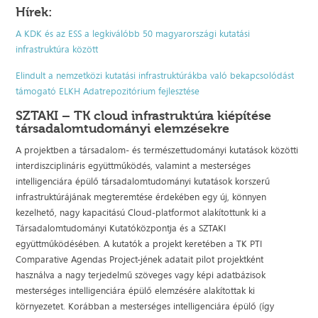
Hírek:
A KDK és az ESS a legkiválóbb 50 magyarországi kutatási
infrastruktúra között
Elindult a nemzetközi kutatási infrastruktúrákba való bekapcsolódást
támogató ELKH Adatrepozitórium fejlesztése
SZTAKI – TK cloud infrastruktúra kiépítése
társadalomtudományi elemzésekre
A projektben a társadalom- és természettudományi kutatások közötti
interdiszciplináris együttműködés, valamint a mesterséges
intelligenciára épülő társadalomtudományi kutatások korszerű
infrastruktúrájának megteremtése érdekében egy új, könnyen
kezelhető, nagy kapacitású Cloud-platformot alakítottunk ki a
Társadalomtudományi Kutatóközpontja és a SZTAKI
együttműködésében. A kutatók a projekt keretében a TK PTI
Comparative Agendas Project-jének adatait pilot projektként
használva a nagy terjedelmű szöveges vagy képi adatbázisok
mesterséges intelligenciára épülő elemzésére alakítottak ki
környezetet. Korábban a mesterséges intelligenciára épülő (így