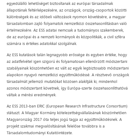
egyedülálló lehetőséget biztosítanak az európai társadalmak
állapotának feltérképezésére, az országok, ország-csoportok közötti
különbségek és az időbeli változások nyomon követésére, a magyar
társadalomban zajló folyamatok nemzetközi összehasonlításban való
értelmezésére. Az ESS adatai nemcsak a tudományos szakemberek,
de az európai és a nemzeti kormányok és közpolitikák, a civil szféra
számára is értékes adatokkal szolgálnak.
Az ESS kutatások talán legnagyobb erőssége és egyben értéke, hogy
az adatfelvétel igen szigorú és folyamatosan ellenőrzött módszertani
szabályainak köszönhetően ez vált az egyik legbiztosabb módszertani
alapokon nyugvó nemzetközi együttműködéssé. A résztvevő országok
társadalmát jellemző mutatókat közösen alakítják ki, mindenhol
azonos módszertant követnek, így Európa-szerte összehasonlíthatóvá
váltak a mérési eredmények.
Az ESS 2013-ban ERIC (European Research Infrastructure Consortium)
státuszt. A Magyar Kormány kötelezettségvállalásának köszönhetően
Magyarország 2017 óta teljes jogú tagja az együttműködésnek. A
projekt szakmai megvalósításának felelőse továbbra is a
Társadalomtudományi Kutatóintézete.