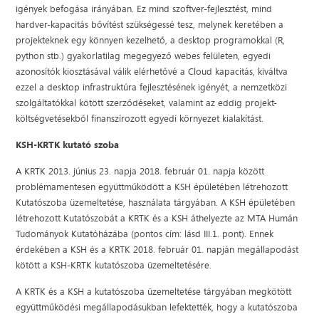
igények befogása irányában. Ez mind szoftver-fejlesztést, mind
hardver-kapacitás bővítést szükségessé tesz, melynek keretében a
projekteknek egy könnyen kezelhető, a desktop programokkal (R,
python stb.) gyakorlatilag megegyező webes felületen, egyedi
azonosítók kiosztásával válik elérhetővé a Cloud kapacitás, kiváltva
ezzel a desktop infrastruktúra fejlesztésének igényét, a nemzetközi
szolgáltatókkal kötött szerződéseket, valamint az eddig projekt-
költségvetésekből finanszírozott egyedi környezet kialakítást.
KSH-KRTK kutató szoba
A KRTK 2013. június 23. napja 2018. február 01. napja között
problémamentesen együttműködött a KSH épületében létrehozott
Kutatószoba üzemeltetése, használata tárgyában. A KSH épületében
létrehozott Kutatószobát a KRTK és a KSH áthelyezte az MTA Humán
Tudományok Kutatóházába (pontos cím: lásd III.1. pont). Ennek
érdekében a KSH és a KRTK 2018. február 01. napján megállapodást
kötött a KSH-KRTK kutatószoba üzemeltetésére.
A KRTK és a KSH a kutatószoba üzemeltetése tárgyában megkötött
együttműködési megállapodásukban lefektették, hogy a kutatószoba