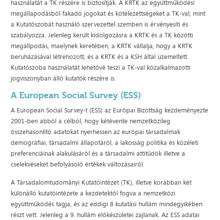
használatát a TK részére is biztosítják. A KRTK az együttműködési
megállapodásból fakadó jogokat és kötelezettségeket a TK-val, mint
a Kutatószobát használó szervezettel szemben is érvényesíti és
szabályozza. Jelenleg került kidolgozásra a KRTK és a TK közötti
megállpodás, maelynek keretében, a KRTK vállalja, hogy a KRTK
beruházásával létrehozott, és a KRTK és a KSH által üzemeltett
Kutatószoba használatát lehetővé teszi a TK-val közalkalmazotti
jogviszonyban álló kutatók részére is.
A European Social Survey (ESS)
A European Social Survey-t (ESS) az Európai Bizottság kezdeményezte
2001-ben abból a célból, hogy kétévente nemzetközileg
összehasonlító adatokat nyerhessen az európai társadalmak
demográfiai, társadalmi állapotáról, a lakosság politika és közéleti
preferenciáinak alakulásáról és a társadalmi attitűdök illetve a
cselekvéseket befolyásoló értékek változásairól.
A Társadalomtudományi Kutatóintézet (TK), illetve korábban két
különálló kutatóintézete a kezdetektől fogva a nemzetközi
együttműködés tagja, és az eddigi 8 kutatási hullám mindegyikében
részt vett. Jelenleg a 9. hullám előkészületei zajlanak. Az ESS adatai