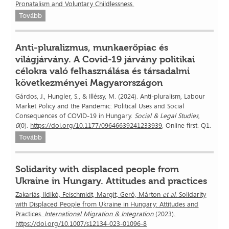
Pronatalism and Voluntary Childlessness.
Tovább
Anti-pluralizmus, munkaerőpiac és
világjárvány. A Covid-19 járvány politikai
célokra való felhasználása és társadalmi
következményei Magyarországon
Gárdos, J., Hungler, S., & Illéssy, M. (2024). Anti-pluralism, Labour
Market Policy and the Pandemic: Political Uses and Social
Consequences of COVID-19 in Hungary.
Social & Legal Studies
,
0
(0).
https://doi.org/10.1177/09646639241233939
. Online first. Q1.
Tovább
Solidarity with displaced people from
Ukraine in Hungary. Attitudes and practices
Zakariás, Ildikó, Feischmidt, Margit, Gerő, Márton
et al.
Solidarity
with Displaced People from Ukraine in Hungary: Attitudes and
Practices.
International Migration & Integration
(2023).
https://doi.org/10.1007/s12134-023-01096-8