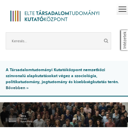
Intézetek
A Társadalomtudományi Kutatóközpont nemzetközi
színvonalú alapkutatásokat végez a szociológia,
politikatudomány, jogtudomány és kisebbségkutatás terén.
Bővebben »