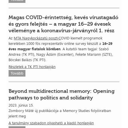
Magas COVID-érintettség, kevés vírustagadó
és gyors felejtés – a magyar 16–29 évesek
véleménye a koronavírus-járványról 1. rész
Az
MTA Nagykockázatú poszt-C
OVID kiemelt programok
keretében 1000 fős reprezentatív online survey készült a
16–29
éves magyar fiatalok körében
. A kutatói team tagjai: Szabó
Andrea (TK PTI), Nagy Ádám (Excenter), Fekete Mariann (SZTE),
Böcskei Balázs (TK PTI).
Részletek a TK PTI honlapján
Tovább
Beyond multidirectional memory: Opening
pathways to politics and solidarity
2023. június 15.
​Zombory Máté új publikációja a Memory Studies folyóiratban
jelent meg
A tanulmány szabadon olvasható a kiadó honlapján