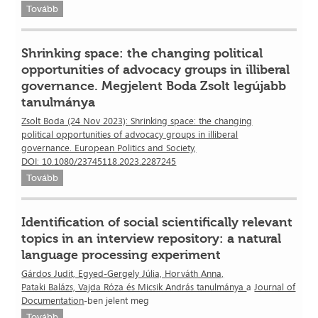
Tovább
Shrinking space: the changing political
opportunities of advocacy groups in illiberal
governance. Megjelent Boda Zsolt legújabb
tanulmánya
Zsolt Boda (24 Nov 2023): Shrinking space: the changing
political opportunities of advocacy groups in illiberal
governance. European Politics and Society,
DOI: 10.1080/23745118.2023.2287245
Tovább
Identification of social scientifically relevant
topics in an interview repository: a natural
language processing experiment
Gárdos Judit, Egyed-Gergely Júlia, Horváth Anna,
Pataki Balázs, Vajda Róza és Micsik András tanulmánya
a
Journal of
Documentation
-ben jelent meg
Tovább