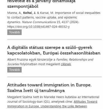
felvétele és a járvány dinamikája
szempontjából
Manna, A.,
Koltai, J.
& Karsai, M. Importance of social inequalities
to contact patterns, vaccine uptake, and epidemic
dynamics.
Nature Communications
15, 4137 (2024).
https://doi.org/10.1038/s41467-024-48332-y
Tovább
A digitális státusz szerepe a szülő-gyerek
kapcsolatokban, Európai összehasonlításban
Albert Fruzsina egyik társzerzője a
Families, Relationships and
Societies
folyóiratban most megjelent
cikknek
.
Tovább
Attitudes toward immigration in Europe.
Szalma Ivett új tanulmánya
Megjelent Szalma Ivett és Marieke Heers kutatása az International
Journal of Sociology-ban (Q1), amelynek címe:
Attitudes Toward
Immigration in Europe. Understanding the Links Between