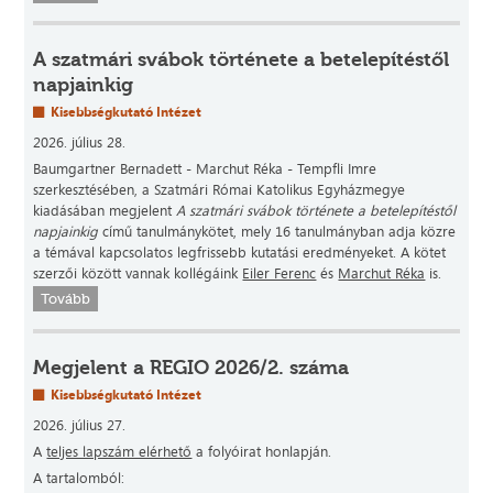
A szatmári svábok története a betelepítéstől
napjainkig
Kisebbségkutató Intézet
2026. július 28.
Baumgartner Bernadett - Marchut Réka - Tempfli Imre
szerkesztésében, a Szatmári Római Katolikus Egyházmegye
kiadásában megjelent
A szatmári svábok története a betelepítéstől
napjainkig
című tanulmánykötet, mely 16 tanulmányban adja közre
a témával kapcsolatos legfrissebb kutatási eredményeket. A kötet
szerzői között vannak kollégáink
Eiler Ferenc
és
Marchut Réka
is.
Tovább
Megjelent a REGIO 2026/2. száma
Kisebbségkutató Intézet
2026. július 27.
A
teljes lapszám elérhető
a folyóirat honlapján.
A tartalomból: