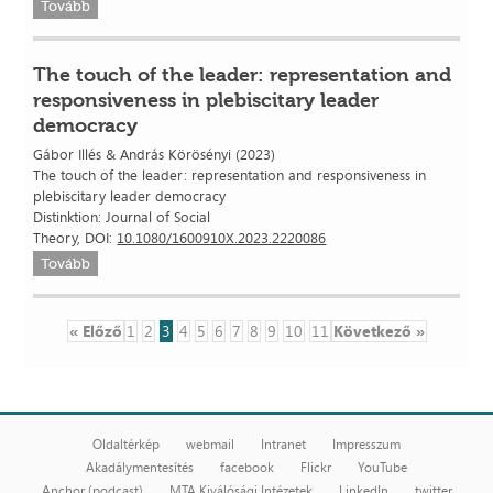
Tovább
The touch of the leader: representation and
responsiveness in plebiscitary leader
democracy
Gábor Illés & András Körösényi (2023)
The touch of the leader: representation and responsiveness in
plebiscitary leader democracy
Distinktion: Journal of Social
Theory, DOI:
10.1080/1600910X.2023.2220086
Tovább
« Előző
1
2
3
4
5
6
7
8
9
10
11
Következő »
Oldaltérkép
webmail
Intranet
Impresszum
Akadálymentesítés
facebook
Flickr
YouTube
Anchor (podcast)
MTA Kiválósági Intézetek
LinkedIn
twitter