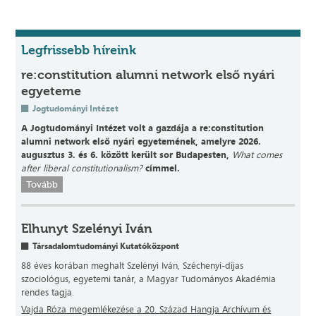
Legfrissebb híreink
re:constitution alumni network első nyári
egyeteme
Jogtudományi Intézet
A Jogtudományi Intézet volt a gazdája a re:constitution
alumni network első nyári egyetemének, amelyre 2026.
augusztus 3. és 6. között került sor Budapesten,
What comes
after liberal constitutionalism?
címmel.
Tovább
Elhunyt Szelényi Iván
Társadalomtudományi Kutatóközpont
88 éves korában meghalt Szelényi Iván, Széchenyi-díjas
szociológus, egyetemi tanár, a Magyar Tudományos Akadémia
rendes tagja.
Vajda Róza megemlékezése a 20. Század Hangja Archívum és