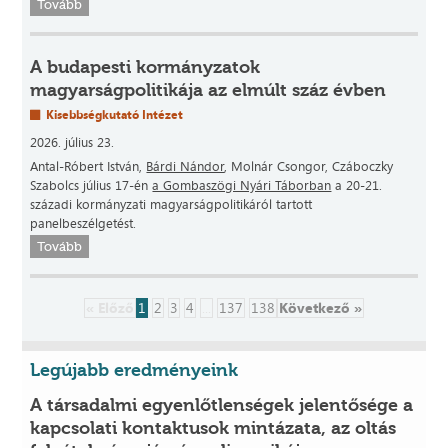
Tovább
A budapesti kormányzatok
magyarságpolitikája az elmúlt száz évben
Kisebbségkutató Intézet
2026. július 23.
Antal-Róbert István,
Bárdi Nándor
, Molnár Csongor, Czáboczky
Szabolcs július 17-én
a Gombaszögi Nyári Táborban
a 20-21.
századi kormányzati magyarságpolitikáról tartott
panelbeszélgetést.
Tovább
« Előző
1
2
3
4
...
137
138
Következő »
Legújabb eredményeink
A társadalmi egyenlőtlenségek jelentősége a
kapcsolati kontaktusok mintázata, az oltás