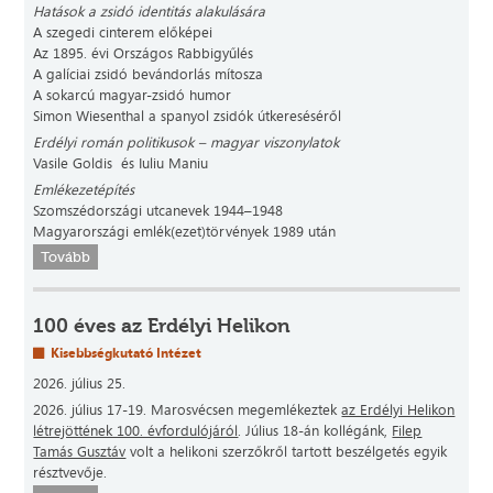
Hatások a zsidó identitás alakulására
A szegedi cinterem előképei
Az 1895. évi Országos Rabbigyűlés
A galíciai zsidó bevándorlás mítosza
A sokarcú magyar-zsidó humor
Simon Wiesenthal a spanyol zsidók útkereséséről
Erdélyi román politikusok – magyar viszonylatok
Vasile Goldis és Iuliu Maniu
Emlékezetépítés
Szomszédországi utcanevek 1944–1948
Magyarországi emlék(ezet)törvények 1989 után
Tovább
100 éves az Erdélyi Helikon
Kisebbségkutató Intézet
2026. július 25.
2026. július 17-19. Marosvécsen megemlékeztek
az Erdélyi Helikon
létrejöttének 100. évfordulójáról
. Július 18-án kollégánk,
Filep
Tamás Gusztáv
volt a helikoni szerzőkről tartott beszélgetés egyik
résztvevője.