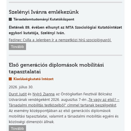
Szelényi Ivánra emlékezünk
Társadalomtudományi Kutatóközpont
Életének 89. évében elhunyt az MTA Szociológiai Kutatóintézet
egykori kutatója, Szelényi Iván.
Fedinec Csilla a Jelenben ír a nemzetközi hírű szociológusról.
Tovább
Első generációs diplomások mobilitási
tapasztalatai
Kisebbségkutató Intézet
2026. július 30.
Durst Judit
és
Nyírő Zsanna
az Ördögkatlan Fesztivál Bölcsész
Udvarának vendégeként 2026. augusztus 7-én
„Te vagy az első? –
Társadalmi mobilitás testközelből” címmel tartanak beszélgetést
.
Az esemény középpontjában az első generációs diplomások
mobilitási tapasztalatai, valamint a társadalmi mobilitás egyéni és
közösségi dimenziói állnak.
Tovább