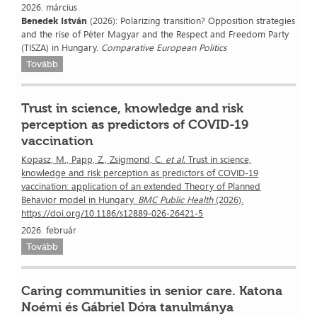
2026. március
Benedek István
(2026): Polarizing transition? Opposition strategies
and the rise of Péter Magyar and the Respect and Freedom Party
(TISZA) in Hungary.
Comparative European Politics
Tovább
Trust in science, knowledge and risk
perception as predictors of COVID-19
vaccination
Kopasz, M., Papp, Z., Zsigmond, C.
et al.
Trust in science,
knowledge and risk perception as predictors of COVID-19
vaccination: application of an extended Theory of Planned
Behavior model in Hungary.
BMC Public Health
(2026).
https://doi.org/10.1186/s12889-026-26421-5
2026. február
Tovább
Caring communities in senior care. Katona
Noémi és Gábriel Dóra tanulmánya