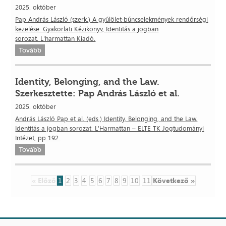
2025. október
Pap András László (szerk.) A gyűlölet-bűncselekmények rendőrségi
kezelése. Gyakorlati Kézikönyv, Identitás a jogban
sorozat. L'harmattan Kiadó.
Tovább
Identity, Belonging, and the Law.
Szerkesztette: Pap András László et al.
2025. október
András László Pap et al. (eds.) Identity, Belonging, and the Law.
Identitás a jogban sorozat. L'Harmattan – ELTE TK Jogtudományi
Intézet, pp 192.
Tovább
« Előző
1
2
3
4
5
6
7
8
9
10
11
Következő »