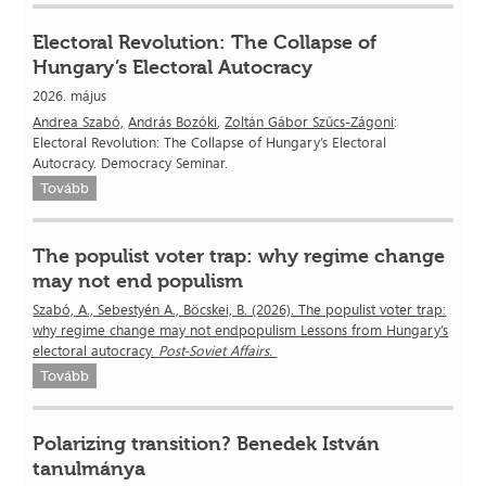
Electoral Revolution: The Collapse of
Hungary’s Electoral Autocracy
2026. május
Andrea Szabó,
András Bozóki
,
Zoltán Gábor Szűcs-Zágoni
:
Electoral Revolution: The Collapse of Hungary’s Electoral
Autocracy. Democracy Seminar.
Tovább
The populist voter trap: why regime change
may not end populism
Szabó, A., Sebestyén A., Böcskei, B. (2026). The populist voter trap:
why regime change may not endpopulism Lessons from Hungary’s
electoral autocracy.
Post-Soviet Affairs.
Tovább
Polarizing transition? Benedek István
tanulmánya