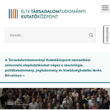
Intézetek
A Társadalomtudományi Kutatóközpont nemzetközi
színvonalú alapkutatásokat végez a szociológia,
politikatudomány, jogtudomány és kisebbségkutatás terén.
Bővebben »