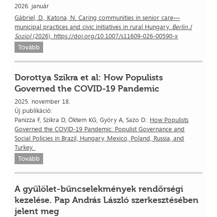
2026. január
Gábriel, D., Katona, N. Caring communities in senior care—
municipal practices and civic initiatives in rural Hungary.
Berlin J
Soziol
(2026). https://doi.org/10.1007/s11609-026-00590-x
Tovább
Dorottya Szikra et al: How Populists
Governed the COVID-19 Pandemic
2025. november 18.
Új publikáció:
Panizza F, Szikra D, Öktem KG, Györy A, Sazo D.:
How Populists
Governed the COVID-19 Pandemic: Populist Governance and
Social Policies in Brazil, Hungary, Mexico, Poland, Russia, and
Turkey.
Tovább
A gyűlölet-bűncselekmények rendőrségi
kezelése. Pap András László szerkesztésében
jelent meg