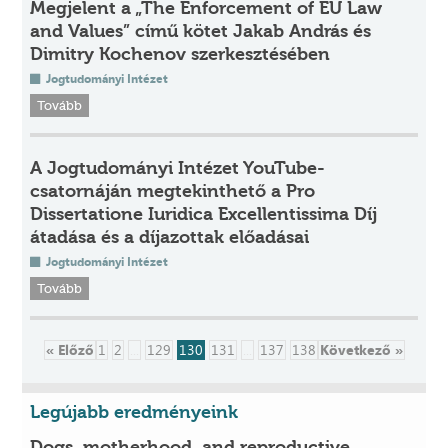
Megjelent a „The Enforcement of EU Law
and Values” című kötet Jakab András és
Dimitry Kochenov szerkesztésében
Jogtudományi Intézet
Tovább
A Jogtudományi Intézet YouTube-
csatornáján megtekinthető a Pro
Dissertatione Iuridica Excellentissima Díj
átadása és a díjazottak előadásai
Jogtudományi Intézet
Tovább
« Előző
1
2
...
129
130
131
...
137
138
Következő »
Legújabb eredményeink
Dogs, motherhood, and reproductive