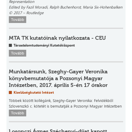
Representation
Edited by Fazil Moradi, Ralph Buchenhorst, Maria Six-Hohenbalken
© 2017 – Routledge
Tovább
MTA TK kutatóinak nyilatkozata - CEU
Társadalomtudományi Kutatóközpont
Tovább
Munkatársunk, Szeghy-Gayer Veronika
könyvbemutatója a Pozsonyi Magyar
Intézetben, 2017. április 5-én 17 órakor
Kisebbségkutató Intézet
Többek között kollégánk, Szeghy-Gayer Veronika: Felvidékből
Szlovenszkó c. kötetét is bemutatják a Pozsonyi Magyar Intézetben
Tovább
Losonczi Ágnes Széchenyi-díjat kapott