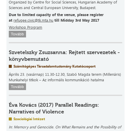
Organized by Centre for Social Sciences, Hungarian Academy of
Sciences and Central European University, Budapest.
Due to limited capacity of the venue, please register
at
refugee.civic@tk.mta.hu
till Midday 3rd May 2017
Workshop Program
Tovább
Szvetelszky Zsuzsanna: Rejtett szervezetek -
könyvbemutató
Számítógépes Társadalomtudomány Kutatócsoport
Április 23. (vasárnap) 11.30-12.30, Szabó Magda terem (Millenáris)
Munkahelyi titkok – Az informális kommunikáció hatalma
Tovább
Éva Kovács (2017) Parallel Readings:
Narratives of Violence
Szociológiai Intézet
In:
Memory and Genocide.
On What Remains and the Possibility of