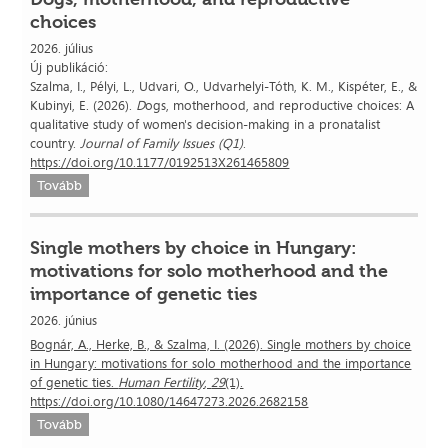
choices
2026. július
Új publikáció:
​Szalma, I., Pélyi, L., Udvari, O., Udvarhelyi-Tóth, K. M., Kispéter, E., &
Kubinyi, E. (2026).
D
ogs, motherhood, and reproductive choices: A
qualitative study of women's decision-making in a pronatalist
country.
Journal of Family Issues (Q1)
.
https://doi.org/10.1177/0192513X261465809
Tovább
Single mothers by choice in Hungary:
motivations for solo motherhood and the
importance of genetic ties
2026. június
Bognár, A., Herke, B., & Szalma, I. (2026). Single mothers by choice
in Hungary: motivations for solo motherhood and the importance
of genetic ties.
Human Fertility
,
29
(1).
https://doi.org/10.1080/14647273.2026.2682158
Tovább