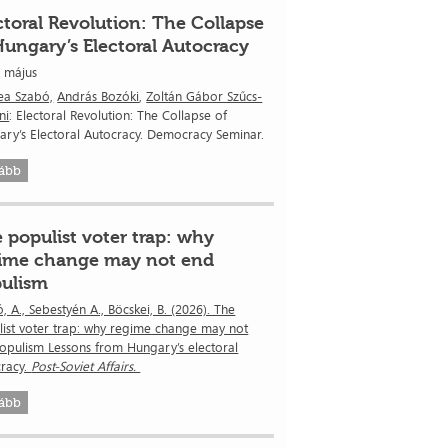
ctoral Revolution: The Collapse
Hungary’s Electoral Autocracy
. május
ea Szabó,
András Bozóki
,
Zoltán Gábor Szűcs-
ni
: Electoral Revolution: The Collapse of
ry’s Electoral Autocracy. Democracy Seminar.
ább
 populist voter trap: why
ime change may not end
ulism
, A., Sebestyén A., Böcskei, B. (2026). The
ist voter trap: why regime change may not
pulism Lessons from Hungary’s electoral
cracy.
Post-Soviet Affairs.
ább