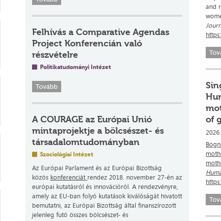
and r
women
Journ
Felhívás a Comparative Agendas
http
Project Konferencián való
Tov
részvételre
Politikatudományi Intézet
Sin
Tovább
Hun
mot
A COURAGE az Európai Unió
of 
mintaprojektje a bölcsészet- és
2026.
társadalomtudományban
Bogná
mothe
Szociológiai Intézet
mothe
Az Európai Parlament és az Európai Bizottság
Human
közös
konferenciát
rendez 2018. november 27-én az
http
európai kutatásról és innovációról. A rendezvényre,
amely az EU-ban folyó kutatások kiválóságát hivatott
Tov
bemutatni, az Európai Bizottság által finanszírozott
jelenleg futó összes bölcsészet- és