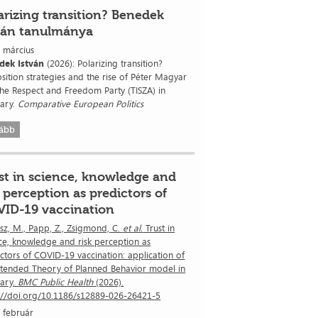
arizing transition? Benedek
ván tanulmánya
 március
dek István
(2026): Polarizing transition?
ition strategies and the rise of Péter Magyar
he Respect and Freedom Party (TISZA) in
ary.
Comparative European Politics
ább
st in science, knowledge and
k perception as predictors of
ID-19 vaccination
z, M., Papp, Z., Zsigmond, C.
et al.
Trust in
ce, knowledge and risk perception as
ctors of COVID-19 vaccination: application of
xtended Theory of Planned Behavior model in
ary.
BMC Public Health
(2026).
://doi.org/10.1186/s12889-026-26421-5
 február