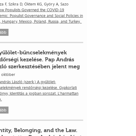
za F, Szikra D, Öktem KG, Györy A, Sazo
ow Populists Governed the COVID-19
mic: Populist Governance and Social Policies in
l, Hungary, Mexico, Poland, Russia, and Turkey.
ább
yűlölet-bűncselekmények
dőrségi kezelése. Pap András
zló szerkesztésében jelent meg
. október
ndrás László (szerk.) A gyűlölet-
elekmények rendőrségi kezelése. Gyakorlati
önyv, Identitás a jogban sorozat. L'harmattan
ó.
ább
ntity, Belonging, and the Law.