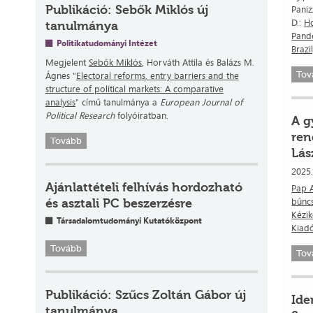
Publikáció: Sebők Miklós új
Paniz
D.:
H
tanulmánya
Pande
Politikatudományi Intézet
Brazi
Megjelent
Sebők Miklós
, Horváth Attila és Balázs M.
Tov
Ágnes "
Electoral reforms, entry barriers and the
structure of political markets: A comparative
analysis
" című tanulmánya a
European Journal of
Political Research
folyóiratban.
A g
ren
Tovább
Lás
2025
Ajánlattételi felhívás hordozható
Pap A
bűncs
és asztali PC beszerzésre
Kézik
Társadalomtudományi Kutatóközpont
Kiad
Tovább
Tov
Publikáció: Szűcs Zoltán Gábor új
Ide
tanulmánya