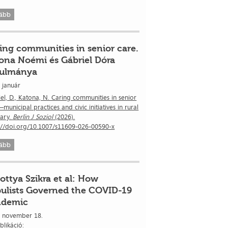
ább
ing communities in senior care.
ona Noémi és Gábriel Dóra
nulmánya
 január
el, D., Katona, N. Caring communities in senior
municipal practices and civic initiatives in rural
ary.
Berlin J Soziol
(2026).
://doi.org/10.1007/s11609-026-00590-x
ább
ottya Szikra et al: How
ulists Governed the COVID-19
ndemic
. november 18.
blikáció: