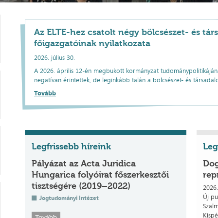
Az ELTE-hez csatolt négy bölcsészet- és t
főigazgatóinak nyilatkozata
2026. július 30.
A 2026. április 12-én megbukott kormányzat tudománypolitikáján
negatívan érintettek, de leginkább talán a bölcsészet- és társad
Tovább
Legfrissebb híreink
Leg
Pályázat az Acta Juridica
Dog
Hungarica folyóirat főszerkesztői
rep
tisztségére (2019–2022)
2026.
Új pu
Jogtudományi Intézet
​Szal
Kispé
Tovább