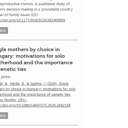
eproductive choices: A qualitative study of
's decision-making in a pronatalist country.
al of Family Issues (Q1)
.
s://doi.org/10.1177/0192513X261465809
ább
gle mothers by choice in
gary: motivations for solo
herhood and the importance
genetic ties
 június
r, A., Herke, B., & Szalma, I. (2026). Single
rs by choice in Hungary: motivations for solo
rhood and the importance of genetic ties.
 Fertility
,
29
(1).
s://doi.org/10.1080/14647273.2026.2682158
ább