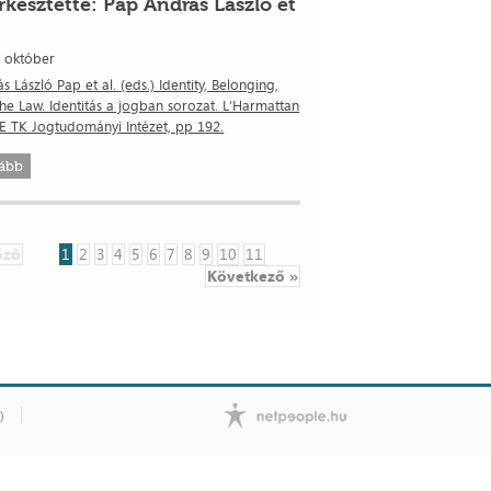
rkesztette: Pap András László et
. október
s László Pap et al. (eds.) Identity, Belonging,
he Law. Identitás a jogban sorozat. L'Harmattan
E TK Jogtudományi Intézet, pp 192.
ább
őző
1
2
3
4
5
6
7
8
9
10
11
Következő »
)