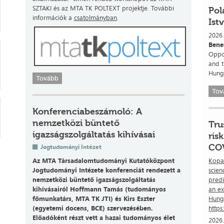
SZTAKI és az MTA TK POLTEXT projektje. További
Pol
információk a
csatolmányban
.
Ist
2026.
Bene
Oppos
and t
Hung
Tovább
Tov
Konferenciabeszámoló: A
nemzetközi büntető
Tru
igazságszolgáltatás kihívásai
ris
COV
Jogtudományi Intézet
Kopas
Az MTA Társadalomtudományi Kutatóközpont
scien
Jogtudományi Intézete konferenciát rendezett a
predi
nemzetközi büntető igazságszolgáltatás
an e
kihívásairól Hoffmann Tamás (tudományos
Hung
főmunkatárs, MTA TK JTI) és Kirs Eszter
https
(egyetemi docens, BCE) szervezésében.
Előadóként részt vett a hazai tudományos élet
2026.