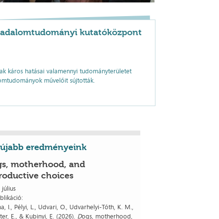
ársadalomtudományi kutatóközpont
ak káros hatásai valamennyi tudományterületet
alomtudományok művelőit sújtották.
újabb eredményeink
s, motherhood, and
roductive choices
 július
blikáció:
ma, I., Pélyi, L., Udvari, O., Udvarhelyi-Tóth, K. M.,
ter, E., & Kubinyi, E. (2026).
D
ogs, motherhood,