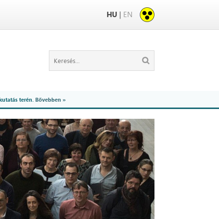
HU
|
EN
kutatás terén.
Bővebben »