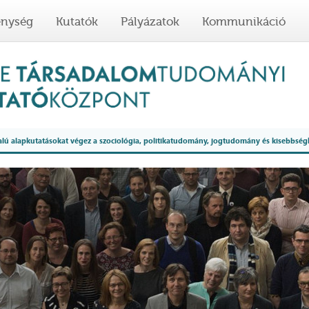
enység
Kutatók
Pályázatok
Kommunikáció
 alapkutatásokat végez a szociológia, politikatudomány, jogtudomány és kisebbség