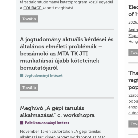
társadalomtudományi kutatóprogram közül egyedül
Ele
a
COURAGE
kapott meghívást.
of 
Tovább
2026
Andr
Zágo
A jogtudomány aktuális kérdései és
Hunga
általános elméleti problémák –
beszámoló az MTA TK JTI
Tov
munkatársai újabb köteteinek
bemutatójáról
The
Jogtudományi Intézet
reg
pop
Tovább
Szabó
popul
endpo
Meghívó „A gépi tanulás
auto
alkalmazásai” c. workshopra
Politikatudományi Intézet
Tov
November 15-én csütörtökön „A gépi tanulás
alkalmazásai” címen rendez workshopot az MTA