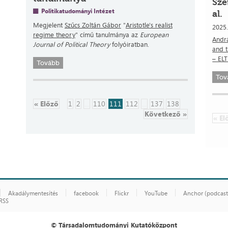
Sze
Politikatudományi Intézet
al.
Megjelent
Szűcs Zoltán Gábor
"
Aristotle's realist
2025
regime theory
" című tanulmánya az
European
Andrá
Journal of Political Theory
folyóiratban.
and t
– ELT
Tovább
Tov
« Előző
1
2
...
110
111
112
...
137
138
Következő »
« El
Akadálymentesítés
facebook
Flickr
YouTube
Anchor (podcast
RSS
© Társadalomtudományi Kutatóközpont