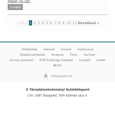
Intézet, pp 192.
Tovább
« Előző
1
2
3
4
5
6
7
8
9
10
11
Következő »
Oldaltérkép
webmail
Intranet
Impresszum
Akadálymentesítés
facebook
Flickr
YouTube
Anchor (podcast)
MTA Kiválósági Intézetek
LinkedIn
twitter
RSS
© Társadalomtudományi Kutatóközpont
Cím: 1097 Budapest, Tóth Kálmán utca 4.