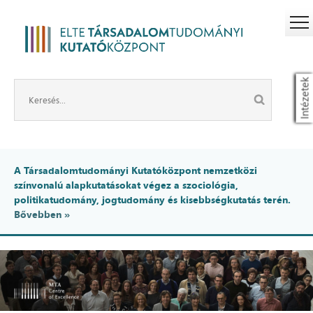
Intézetek
A Társadalomtudományi Kutatóközpont nemzetközi
színvonalú alapkutatásokat végez a szociológia,
politikatudomány, jogtudomány és kisebbségkutatás terén.
Bővebben »