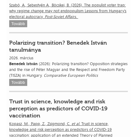
Szabó, A., Sebestyén A., Böcskei, B. (2026). The populist voter trap:
why regime change may not endpopulism Lessons from Hungary’s
electoral autocracy.
Post-Soviet Affairs.
Tovább
Polarizing transition? Benedek István
tanulmánya
2026. március
Benedek István
(2026): Polarizing transition? Opposition strategies
and the rise of Péter Magyar and the Respect and Freedom Party
(TISZA) in Hungary.
Comparative European Politics
Tovább
Trust in science, knowledge and risk
perception as predictors of COVID-19
vaccination
Kopasz, M., Papp, Z., Zsigmond, C.
et al.
Trust in science,
knowledge and risk perception as predictors of COVID-19
vaccination: application of an extended Theory of Planned