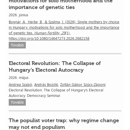
motivations for solo motherhood and the
importance of genetic ties
2026. június
Bognár, A., Herke, B., & Szalma, I. (2026). Single mothers by choice
in Hungary: motivations for solo motherhood and the importance
of genetic ties.
Human Fertility
,
29
(1).
https://doi.org/10.1080/14647273.2026.2682158
Tovább
Electoral Revolution: The Collapse of
Hungary’s Electoral Autocracy
2026. május
Andrea Szabó,
András Bozóki
,
Zoltán Gábor Szűcs-Zágoni
:
Electoral Revolution: The Collapse of Hungary’s Electoral
Autocracy. Democracy Seminar.
Tovább
The populist voter trap: why regime change
may not end populism