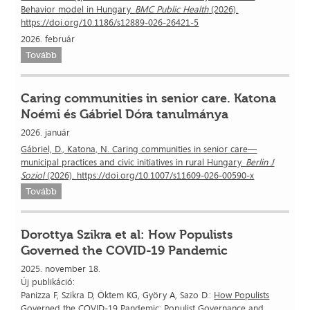
Behavior model in Hungary.
BMC Public Health
(2026).
https://doi.org/10.1186/s12889-026-26421-5
2026. február
Tovább
Caring communities in senior care. Katona
Noémi és Gábriel Dóra tanulmánya
2026. január
Gábriel, D., Katona, N. Caring communities in senior care—
municipal practices and civic initiatives in rural Hungary.
Berlin J
Soziol
(2026). https://doi.org/10.1007/s11609-026-00590-x
Tovább
Dorottya Szikra et al: How Populists
Governed the COVID-19 Pandemic
2025. november 18.
Új publikáció:
Panizza F, Szikra D, Öktem KG, Györy A, Sazo D.:
How Populists
Governed the COVID-19 Pandemic: Populist Governance and