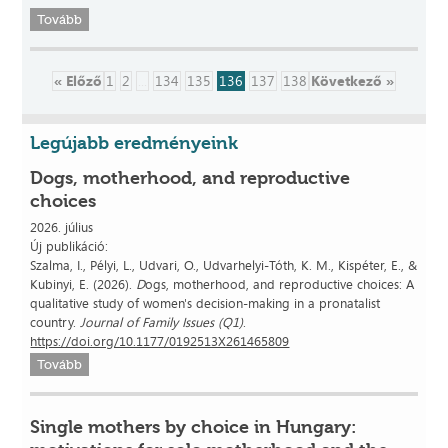
Tovább
« Előző
1
2
...
134
135
136
137
138
Következő »
Legújabb eredményeink
Dogs, motherhood, and reproductive
choices
2026. július
Új publikáció:
​Szalma, I., Pélyi, L., Udvari, O., Udvarhelyi-Tóth, K. M., Kispéter, E., &
Kubinyi, E. (2026).
D
ogs, motherhood, and reproductive choices: A
qualitative study of women's decision-making in a pronatalist
country.
Journal of Family Issues (Q1)
.
https://doi.org/10.1177/0192513X261465809
Tovább
Single mothers by choice in Hungary: