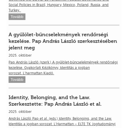
Social Policies in Brazil, Hungary, Mexico, Poland, Russia, and
Turkey.
Tovább
A gyűlölet-bűncselekmények rendőrségi
kezelése. Pap András László szerkesztésében
jelent meg
2025. október
Pap András László (szerk.) A gyűlölet-bűncselekmények rendőrségi
kezelése. Gyakorlati Kézikönyv, Identitás a jogban
sorozat. L'harmattan Kiadó.
Tovább
Identity, Belonging, and the Law.
Szerkesztette: Pap András László et al.
2025. október
András László Pap et al. (eds.) Identity, Belonging, and the Law.
Identitás a jogban sorozat. L'Harmattan – ELTE TK Jogtudományi