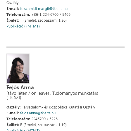
Osztály
E-mail:
feischmidt.margit@tk.elte.hu
Telefonszám:
+36-1 224-6700 / 5469
Épület:
T (Emelet, szobaszám: 1.30)
Publikációk (MTMT)
Fejős Anna
(távolléten / on leave) , Tudományos munkatárs
(TK SZI)
Osztály:
Társadalom- és Közpolitika Kutatási Osztály
E-mail:
fejos.anna@tk.elte.hu
Telefonszám:
2246700 / 5226
Épület:
B (Emelet, szobaszám: 1.19)
Publikációk (MTMT)