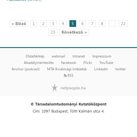
« Előző
1
2
3
4
5
6
7
8
...
22
23
Következő »
Oldaltérkép
webmail
Intranet
Impresszum
Akadálymentesítés
facebook
Flickr
YouTube
Anchor (podcast)
MTA Kiválósági Intézetek
LinkedIn
twitter
RSS
© Társadalomtudományi Kutatóközpont
Cím: 1097 Budapest, Tóth Kálmán utca 4.