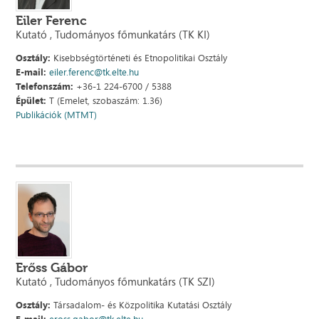
Eiler Ferenc
Kutató , Tudományos főmunkatárs (TK KI)
Osztály:
Kisebbségtörténeti és Etnopolitikai Osztály
E-mail:
eiler.ferenc@tk.elte.hu
Telefonszám:
+36-1 224-6700 / 5388
Épület:
T (Emelet, szobaszám: 1.36)
Publikációk (MTMT)
Erőss Gábor
Kutató , Tudományos főmunkatárs (TK SZI)
Osztály:
Társadalom- és Közpolitika Kutatási Osztály
E-mail:
eross.gabor@tk.elte.hu