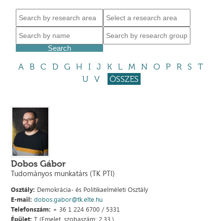
A
B
C
D
G
H
I
J
K
L
M
N
O
P
R
S
T
U
V
ÖSSZES
Dobos Gábor
Tudományos munkatárs (TK PTI)
Osztály:
Demokrácia- és Politikaelméleti Osztály
E-mail:
dobos.gabor@tk.elte.hu
Telefonszám:
+ 36 1 224 6700 / 5331
Épület:
T (Emelet, szobaszám: 2.33.)