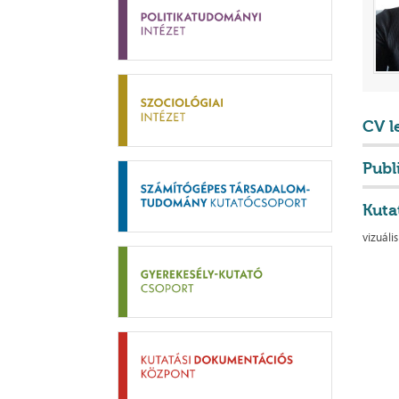
CV l
Publ
Kuta
vizuál