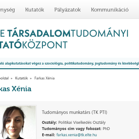
enység
Kutatók
Pályázatok
Kommunikáció
 alapkutatásokat végez a szociológia, politikatudomány, jogtudomány és kisebbség
oldal
Kutatók
Farkas Xénia
kas Xénia
Tudományos munkatárs (TK PTI)
Osztály:
Politikai Viselkedés Osztály
Tudományos cím vagy fokozat:
PhD
E-mail:
farkas.xenia@tk.elte.hu