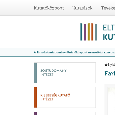
Kutatóközpont
Kutatások
Tevék
A Társadalomtudományi Kutatóközpont nemzetközi színvonalú
Nyitó
Far