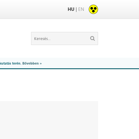
HU
|
EN
kutatás terén.
Bővebben »