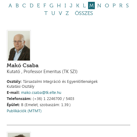
A
B
C
D
E
F
G
H
I
J
K
L
M
N
O
P
R
S
T
U
V
Z
ÖSSZES
Makó Csaba
Kutató , Professor Emeritus (TK SZI)
Osztály:
Társadalmi Integráció és Egyenlőtlenségek
Kutatási Osztály
E-mail:
mako.csaba@tk.elte.hu
Telefonszám:
(+36) 1 2246700 / 5403
Épület:
B (Emelet, szobaszám: 1.39.)
Publikációk (MTMT)