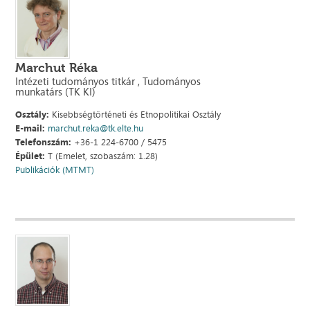
Marchut Réka
Intézeti tudományos titkár , Tudományos
munkatárs (TK KI)
Osztály:
Kisebbségtörténeti és Etnopolitikai Osztály
E-mail:
marchut.reka@tk.elte.hu
Telefonszám:
+36-1 224-6700 / 5475
Épület:
T (Emelet, szobaszám: 1.28)
Publikációk (MTMT)