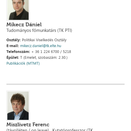
Mikecz Dániel
Tudományos főmunkatárs (TK PTI)
Osztály:
Politikai Viselkedés Osztály
E-mail:
mikecz.daniel@tk.elte.hu
Telefonszám:
+ 36 1 224 6700 / 5218
Épület:
T (Emelet, szobaszám: 2.30.)
Publikációk (MTMT)
Miszlivetz Ferenc
(távolléten / on leave) , Kutatóprofesszor (TK