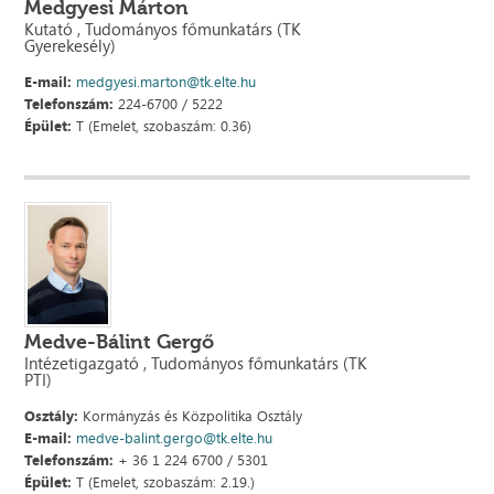
Medgyesi Márton
Kutató , Tudományos főmunkatárs (TK
Gyerekesély)
E-mail:
medgyesi.marton@tk.elte.hu
Telefonszám:
224-6700 / 5222
Épület:
T (Emelet, szobaszám: 0.36)
Medve-Bálint Gergő
Intézetigazgató , Tudományos főmunkatárs (TK
PTI)
Osztály:
Kormányzás és Közpolitika Osztály
E-mail:
medve-balint.gergo@tk.elte.hu
Telefonszám:
+ 36 1 224 6700 / 5301
Épület:
T (Emelet, szobaszám: 2.19.)