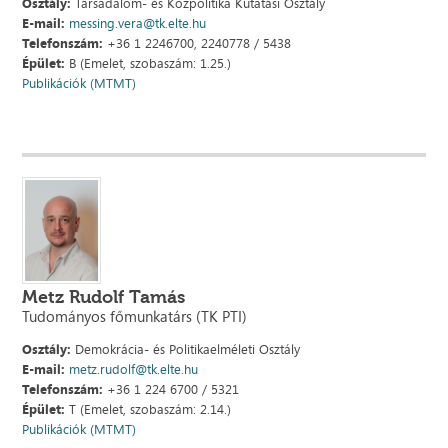
Osztály:
Társadalom- és Közpolitika Kutatási Osztály
E-mail:
messing.vera@tk.elte.hu
Telefonszám:
+36 1 2246700, 2240778 / 5438
Épület:
B (Emelet, szobaszám: 1.25.)
Publikációk (MTMT)
Metz Rudolf Tamás
Tudományos főmunkatárs (TK PTI)
Osztály:
Demokrácia- és Politikaelméleti Osztály
E-mail:
metz.rudolf@tk.elte.hu
Telefonszám:
+36 1 224 6700 / 5321
Épület:
T (Emelet, szobaszám: 2.14.)
Publikációk (MTMT)