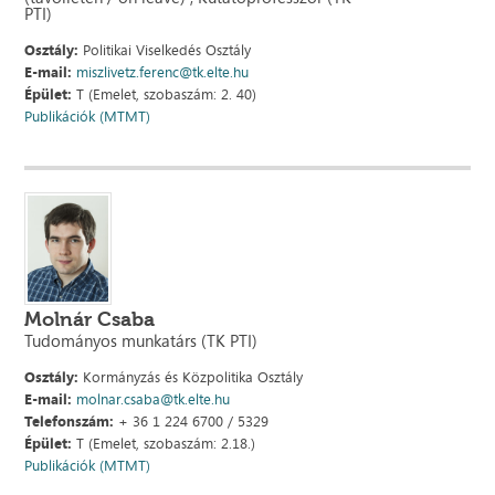
PTI)
Osztály:
Politikai Viselkedés Osztály
E-mail:
miszlivetz.ferenc@tk.elte.hu
Épület:
T (Emelet, szobaszám: 2. 40)
Publikációk (MTMT)
Molnár Csaba
Tudományos munkatárs (TK PTI)
Osztály:
Kormányzás és Közpolitika Osztály
E-mail:
molnar.csaba@tk.elte.hu
Telefonszám:
+ 36 1 224 6700 / 5329
Épület:
T (Emelet, szobaszám: 2.18.)
Publikációk (MTMT)