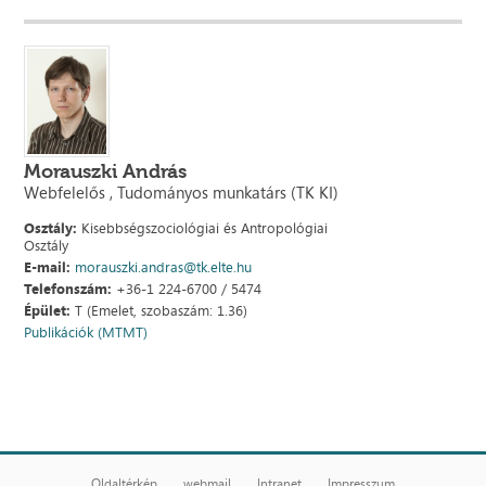
Morauszki András
Webfelelős , Tudományos munkatárs (TK KI)
Osztály:
Kisebbségszociológiai és Antropológiai
Osztály
E-mail:
morauszki.andras@tk.elte.hu
Telefonszám:
+36-1 224-6700 / 5474
Épület:
T (Emelet, szobaszám: 1.36)
Publikációk (MTMT)
Oldaltérkép
webmail
Intranet
Impresszum