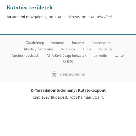
Kutatási területek
társadalmi mozgalmak, politikai tiltakozás, politikai részvétel
Oldaltérkép
webmail
Intranet
Impresszum
Akadálymentesítés
facebook
Flickr
YouTube
Anchor (podcast)
MTA Kiválósági Intézetek
LinkedIn
twitter
RSS
© Társadalomtudományi Kutatóközpont
Cím: 1097 Budapest, Tóth Kálmán utca 4.