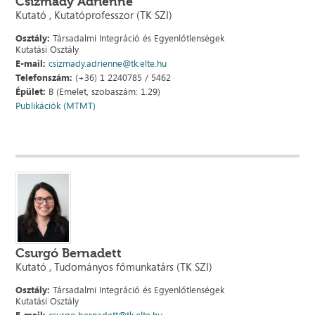
Csizmady Adrienne
Kutató , Kutatóprofesszor (TK SZI)
Osztály:
Társadalmi Integráció és Egyenlőtlenségek
Kutatási Osztály
E-mail:
csizmady.adrienne@tk.elte.hu
Telefonszám:
(+36) 1 2240785 / 5462
Épület:
B (Emelet, szobaszám: 1.29)
Publikációk (MTMT)
Csurgó Bernadett
Kutató , Tudományos főmunkatárs (TK SZI)
Osztály:
Társadalmi Integráció és Egyenlőtlenségek
Kutatási Osztály
E-mail:
csurgo.bernadett@tk.elte.hu