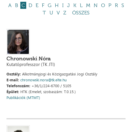
A
B
C
D
E
F
G
H
I
J
K
L
M
N
O
P
R
S
T
U
V
Z
ÖSSZES
Chronowski Nóra
Kutatóprofesszor (TK JTI)
Osztály:
Alkotmányjogi és Közigazgatási Jogi Osztály
E-mail:
chronowski.nora@tk.elte.hu
Telefonszám:
+36/1/224-6700 / 5105
Épület:
HTK (Emelet, szobaszám: T.0.15.)
Publikációk (MTMT)