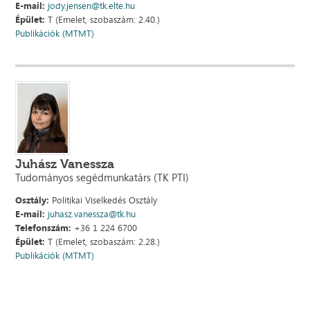
E-mail:
jody.jensen@tk.elte.hu
Épület:
T (Emelet, szobaszám: 2.40.)
Publikációk (MTMT)
Juhász Vanessza
Tudományos segédmunkatárs (TK PTI)
Osztály:
Politikai Viselkedés Osztály
E-mail:
juhasz.vanessza@tk.hu
Telefonszám:
+36 1 224 6700
Épület:
T (Emelet, szobaszám: 2.28.)
Publikációk (MTMT)