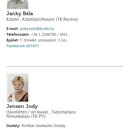
Janky Béla
Kutató , Kutatóprofesszor (TK Recens)
E-mail:
janky.bela@tk.elte.hu
Telefonszám:
+36 1 2246700 / 5431
Épület:
T. (Emelet, szobaszám: 1.14.)
Publikációk (MTMT)
Jensen Jody
(távolléten / on leave) , Tudományos
főmunkatárs (TK PTI)
Osztály:
Politikai Viselkedés Osztály