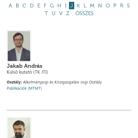
A
B
C
D
E
F
G
H
I
J
K
L
M
N
O
P
R
S
T
U
V
Z
ÖSSZES
Jakab András
Külső kutató (TK JTI)
Osztály:
Alkotmányjogi és Közigazgatási Jogi Osztály
Publikációk (MTMT)