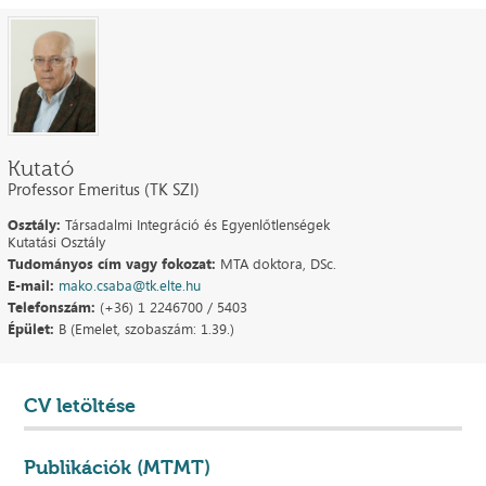
Kutató
Professor Emeritus (TK SZI)
Osztály:
Társadalmi Integráció és Egyenlőtlenségek
Kutatási Osztály
Tudományos cím vagy fokozat:
MTA doktora, DSc.
E-mail:
mako.csaba@tk.elte.hu
Telefonszám:
(+36) 1 2246700 / 5403
Épület:
B (Emelet, szobaszám: 1.39.)
CV letöltése
Publikációk (MTMT)