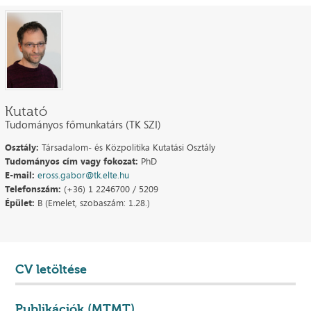
Kutató
Tudományos főmunkatárs (TK SZI)
Osztály:
Társadalom- és Közpolitika Kutatási Osztály
Tudományos cím vagy fokozat:
PhD
E-mail:
eross.gabor@tk.elte.hu
Telefonszám:
(+36) 1 2246700 / 5209
Épület:
B (Emelet, szobaszám: 1.28.)
CV letöltése
Publikációk (MTMT)