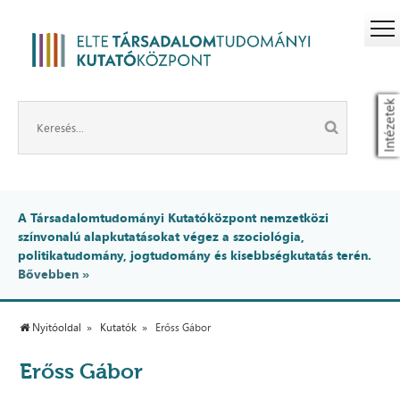
Intézetek
A Társadalomtudományi Kutatóközpont nemzetközi
színvonalú alapkutatásokat végez a szociológia,
politikatudomány, jogtudomány és kisebbségkutatás terén.
Bővebben »
Nyitóoldal
Kutatók
Erőss Gábor
Erőss Gábor