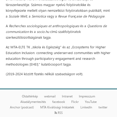
társszerkesztője. Számos magyar nyelvű folyóiratcikke és
könyvfejezete mellett olyan nemzetközi folyóiratokban publikált, mint
a
Soziale Welt
, a
Semiotica
vagy a
Revue Française de Pédagogie
.
A
Recherches sociologiques et anthropologiques
és a
Questions de
communication
és a
socio.hu
című szakfolyóiratok
szerkesztőbizottságának tagja.
Az MTA-ELTE TK „Iskola és Egészség” és az „Ecosystems for Higher
Education Inclusion: connecting underserved communities with higher
education through participatory engagement and research
methodologies [EHEI].” kutatócsoport tagja.
(2019-2024 között fizetés nélküli szabadságon volt).
Oldaltérkép
webmail
Intranet
Impresszum
Akadálymentesítés
facebook
Flickr
YouTube
Anchor (podcast)
MTA Kiválósági Intézetek
LinkedIn
twitter
RSS