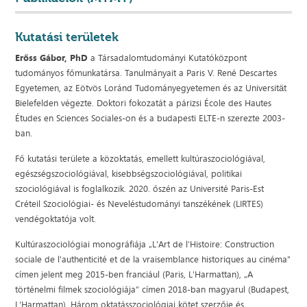
Kutatási területek
Erőss Gábor, PhD
a Társadalomtudományi Kutatóközpont
tudományos főmunkatársa. Tanulmányait a Paris V. René Descartes
Egyetemen, az Eötvös Loránd Tudományegyetemen és az Universität
Bielefelden végezte. Doktori fokozatát a párizsi École des Hautes
Études en Sciences Sociales-on és a budapesti ELTE-n szerezte 2003-
ban.
Fő kutatási területe a közoktatás, emellett kultúraszociológiával,
egészségszociológiával, kisebbségszociológiával, politikai
szociológiával is foglalkozik. 2020. őszén az Université Paris-Est
Créteil Szociológiai- és Neveléstudományi tanszékének (LIRTES)
vendégoktatója volt.
Kultúraszociológiai monográfiája „L'Art de l'Histoire: Construction
sociale de l'authenticité et de la vraisemblance historiques au cinéma”
címen jelent meg 2015-ben franciául (Paris, L'Harmattan), „A
történelmi filmek szociológiája” címen 2018-ban magyarul (Budapest,
L'Harmattan). Három oktatásszociológiai kötet szerzője és