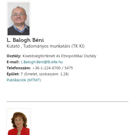
L. Balogh Béni
Kutató , Tudományos munkatárs (TK KI)
Osztály:
Kisebbségtörténeti és Etnopolitikai Osztály
E-mail:
L.Balogh.Beni@tk.elte.hu
Telefonszám:
+36-1-224-6700 / 5475
Épület:
T (Emelet, szobaszám: 1.28)
Publikációk (MTMT)