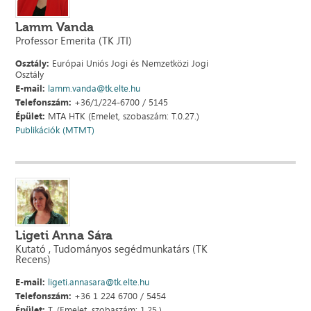
Lamm Vanda
Professor Emerita (TK JTI)
Osztály:
Európai Uniós Jogi és Nemzetközi Jogi
Osztály
E-mail:
lamm.vanda@tk.elte.hu
Telefonszám:
+36/1/224-6700 / 5145
Épület:
MTA HTK (Emelet, szobaszám: T.0.27.)
Publikációk (MTMT)
Ligeti Anna Sára
Kutató , Tudományos segédmunkatárs (TK
Recens)
E-mail:
ligeti.annasara@tk.elte.hu
Telefonszám:
+36 1 224 6700 / 5454
Épület:
T. (Emelet, szobaszám: 1.25.)