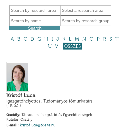
A
B
C
D
G
H
I
J
K
L
M
N
O
P
R
S
T
U
V
ÖSSZES
Kristóf Luca
Igazgatóhelyettes , Tudományos főmunkatárs
(TK SZI)
Osztály:
Társadalmi Integráció és Egyenlőtlenségek
Kutatási Osztály
E-mail:
kristof.luca@tk.elte.hu