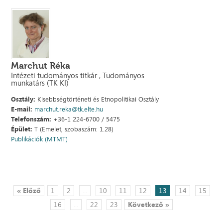
Marchut Réka
Intézeti tudományos titkár , Tudományos
munkatárs (TK KI)
Osztály:
Kisebbségtörténeti és Etnopolitikai Osztály
E-mail:
marchut.reka@tk.elte.hu
Telefonszám:
+36-1 224-6700 / 5475
Épület:
T (Emelet, szobaszám: 1.28)
Publikációk (MTMT)
« Előző
1
2
...
10
11
12
13
14
15
16
...
22
23
Következő »