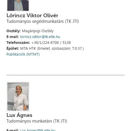
Lőrincz Viktor Olivér
Tudományos segédmunkatárs (TK JTI)
Osztály:
Magánjogi Osztály
E-mail:
lorincz.viktor@tk.elte.hu
Telefonszám:
+36/1/224-6700 / 5136
Épület:
MTA HTK (Emelet, szobaszám: T.0.37.)
Publikációk (MTMT)
Lux Ágnes
Tudományos munkatárs (TK JTI)
E-mail:
Lux.Agnes@tk.elte.hu