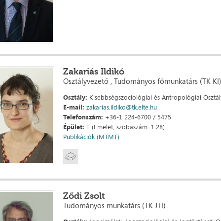
Zakariás Ildikó
Osztályvezető , Tudományos főmunkatárs (TK KI
Osztály:
Kisebbségszociológiai és Antropológiai Osztál
E-mail:
zakarias.ildiko@tk.elte.hu
Telefonszám:
+36-1 224-6700 / 5475
Épület:
T (Emelet, szobaszám: 1.28)
Publikációk (MTMT)
Ződi Zsolt
Tudományos munkatárs (TK JTI)