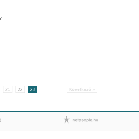
y
21
22
23
Következő »
)