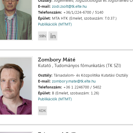
Osztály:
Jogelméleti, Jogszociológiai és Jogtörténeti O
E-mail:
zodi.zsolt@tk.elte.hu
Telefonszám:
+36/1/224-6700 / 5140
Épület:
MTA HTK (Emelet, szobaszám: T.0.37.)
Publikációk (MTMT)
Zombory Máté
Kutató , Tudományos főmunkatárs (TK SZI)
Osztály:
Társadalom- és Közpolitika Kutatási Osztály
E-mail:
zombory.mate@tk.elte.hu
Telefonszám:
+36 1 2246700 / 5402
Épület:
B (Emelet, szobaszám: 1.26)
Publikációk (MTMT)