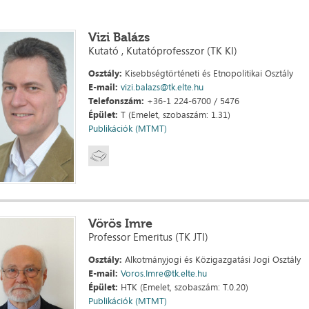
Vizi Balázs
Kutató , Kutatóprofesszor (TK KI)
Osztály:
Kisebbségtörténeti és Etnopolitikai Osztály
E-mail:
vizi.balazs@tk.elte.hu
Telefonszám:
+36-1 224-6700 / 5476
Épület:
T (Emelet, szobaszám: 1.31)
Publikációk (MTMT)
Vörös Imre
Professor Emeritus (TK JTI)
Osztály:
Alkotmányjogi és Közigazgatási Jogi Osztály
E-mail:
Voros.Imre@tk.elte.hu
Épület:
HTK (Emelet, szobaszám: T.0.20)
Publikációk (MTMT)