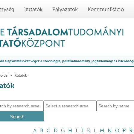
enység
Kutatók
Pályázatok
Kommunikáció
 alapkutatásokat végez a szociológia, politikatudomány, jogtudomány és kisebbség
oldal
Kutatók
atók
A
B
C
D
G
H
I
J
K
L
M
N
O
P
R