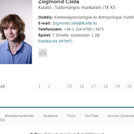
Zsigmond Csilla
Kutató , Tudományos munkatárs (TK KI)
Osztály:
Kisebbségszociológiai és Antropológiai Osztál
E-mail:
zsigmond.csilla@tk.elte.hu
Telefonszám:
+36-1 224-6700 / 5475
Épület:
T (Emelet, szobaszám: 1.28)
Publikációk (MTMT)
őző
1
2
...
15
16
17
18
19
20
Akadálymentesítés
facebook
Flickr
YouTube
Anchor (podcast
RSS