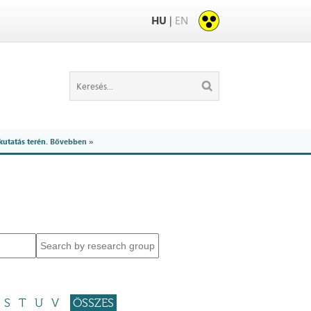
HU
|
EN
kutatás terén.
Bővebben »
S
T
U
V
ÖSSZES