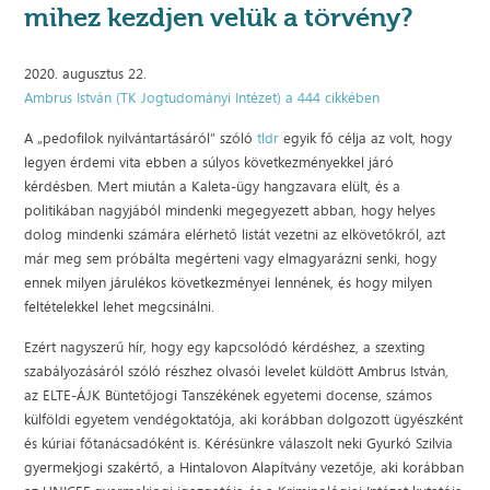
mihez kezdjen velük a törvény?
2020. augusztus 22.
Ambrus István (TK Jogtudományi Intézet) a 444 cikkében
A „pedofilok nyilvántartásáról” szóló
tldr
egyik fő célja az volt, hogy
legyen érdemi vita ebben a súlyos következményekkel járó
kérdésben. Mert miután a Kaleta-ügy hangzavara elült, és a
politikában nagyjából mindenki megegyezett abban, hogy helyes
dolog mindenki számára elérhető listát vezetni az elkövetőkről, azt
már meg sem próbálta megérteni vagy elmagyarázni senki, hogy
ennek milyen járulékos következményei lennének, és hogy milyen
feltételekkel lehet megcsinálni.
Ezért nagyszerű hír, hogy egy kapcsolódó kérdéshez, a szexting
szabályozásáról szóló részhez olvasói levelet küldött Ambrus István,
az ELTE-ÁJK Büntetőjogi Tanszékének egyetemi docense, számos
külföldi egyetem vendégoktatója, aki korábban dolgozott ügyészként
és kúriai főtanácsadóként is. Kérésünkre válaszolt neki Gyurkó Szilvia
gyermekjogi szakértő, a Hintalovon Alapítvány vezetője, aki korábban