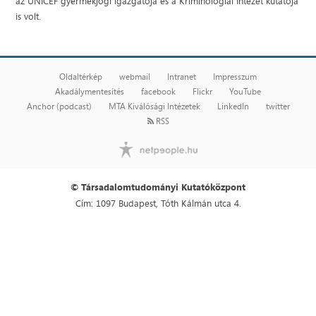
az UNICEF gyermekjogi igazgatója és a Kriminológiai Intézet kutatója
is volt.
Oldaltérkép
webmail
Intranet
Impresszum
Akadálymentesítés
facebook
Flickr
YouTube
Anchor (podcast)
MTA Kiválósági Intézetek
LinkedIn
twitter
RSS
© Társadalomtudományi Kutatóközpont
Cím: 1097 Budapest, Tóth Kálmán utca 4.