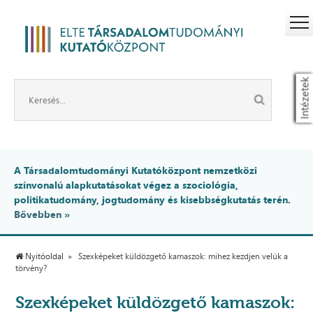
Intézetek
A Társadalomtudományi Kutatóközpont nemzetközi
színvonalú alapkutatásokat végez a szociológia,
politikatudomány, jogtudomány és kisebbségkutatás terén.
Bővebben »
Nyitóoldal
Szexképeket küldözgető kamaszok: mihez kezdjen velük a
törvény?
Szexképeket küldözgető kamaszok: