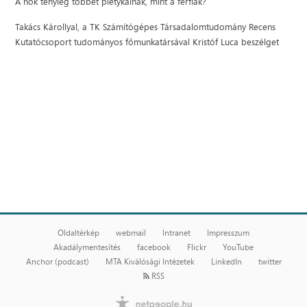
A nők tényleg többet pletykálnak, mint a férfiak?
Takács Károllyal, a TK Számítógépes Társadalomtudomány Recens
Kutatócsoport tudományos főmunkatársával Kristóf Luca beszélget
Oldaltérkép
webmail
Intranet
Impresszum
Akadálymentesítés
facebook
Flickr
YouTube
Anchor (podcast)
MTA Kiválósági Intézetek
LinkedIn
twitter
RSS