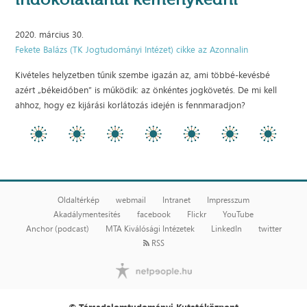
2020. március 30.
Fekete Balázs (TK Jogtudományi Intézet) cikke az Azonnalin
Kivételes helyzetben tűnik szembe igazán az, ami többé-kevésbé
azért „békeidőben” is működik: az önkéntes jogkövetés. De mi kell
ahhoz, hogy ez kijárási korlátozás idején is fennmaradjon?
Oldaltérkép
webmail
Intranet
Impresszum
Akadálymentesítés
facebook
Flickr
YouTube
Anchor (podcast)
MTA Kiválósági Intézetek
LinkedIn
twitter
RSS