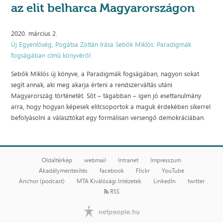
az elit belharca Magyarországon
2020. március 2.
Új Egyenlőség, Pogátsa Zoltán írása Sebők Miklós: Paradigmák
fogságában című könyvéről
Sebők Miklós új könyve, a Paradigmák fogságában, nagyon sokat
segít annak, aki meg akarja érteni a rendszerváltás utáni
Magyarország történetét. Sőt – tágabban – igen jó esettanulmány
arra, hogy hogyan képesek elitcsoportok a maguk érdekében sikerrel
befolyásolni a választókat egy formálisan versengő demokráciában.
Oldaltérkép
webmail
Intranet
Impresszum
Akadálymentesítés
facebook
Flickr
YouTube
Anchor (podcast)
MTA Kiválósági Intézetek
LinkedIn
twitter
RSS