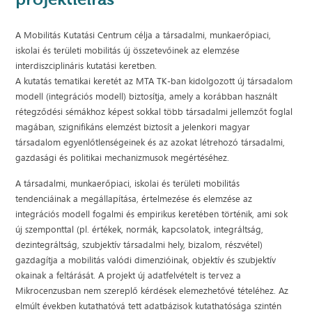
A Mobilitás Kutatási Centrum célja a társadalmi, munkaerőpiaci,
iskolai és területi mobilitás új összetevőinek az elemzése
interdiszciplináris kutatási keretben.
A kutatás tematikai keretét az MTA TK-ban kidolgozott új társadalom
modell (integrációs modell) biztosítja, amely a korábban használt
rétegződési sémákhoz képest sokkal több társadalmi jellemzőt foglal
magában, szignifikáns elemzést biztosít a jelenkori magyar
társadalom egyenlőtlenségeinek és az azokat létrehozó társadalmi,
gazdasági és politikai mechanizmusok megértéséhez.
A társadalmi, munkaerőpiaci, iskolai és területi mobilitás
tendenciáinak a megállapítása, értelmezése és elemzése az
integrációs modell fogalmi és empirikus keretében történik, ami sok
új szemponttal (pl. értékek, normák, kapcsolatok, integráltság,
dezintegráltság, szubjektív társadalmi hely, bizalom, részvétel)
gazdagítja a mobilitás valódi dimenzióinak, objektív és szubjektív
okainak a feltárását. A projekt új adatfelvételt is tervez a
Mikrocenzusban nem szereplő kérdések elemezhetővé tételéhez. Az
elmúlt években kutathatóvá tett adatbázisok kutathatósága szintén