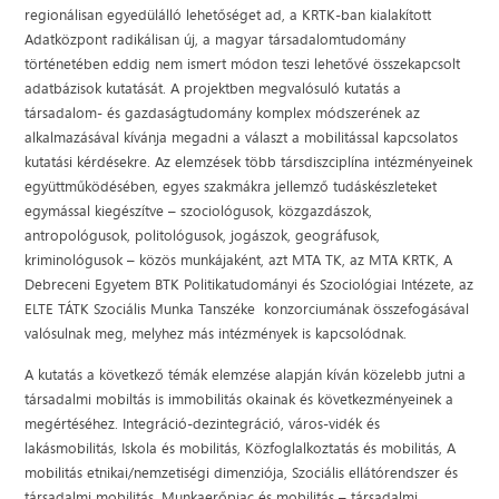
regionálisan egyedülálló lehetőséget ad, a KRTK-ban kialakított
Adatközpont radikálisan új, a magyar társadalomtudomány
történetében eddig nem ismert módon teszi lehetővé összekapcsolt
adatbázisok kutatását. A projektben megvalósuló kutatás a
társadalom- és gazdaságtudomány komplex módszerének az
alkalmazásával kívánja megadni a választ a mobilitással kapcsolatos
kutatási kérdésekre. Az elemzések több társdiszciplína intézményeinek
együttműködésében, egyes szakmákra jellemző tudáskészleteket
egymással kiegészítve – szociológusok, közgazdászok,
antropológusok, politológusok, jogászok, geográfusok,
kriminológusok – közös munkájaként, azt MTA TK, az MTA KRTK, A
Debreceni Egyetem BTK Politikatudományi és Szociológiai Intézete, az
ELTE TÁTK Szociális Munka Tanszéke konzorciumának összefogásával
valósulnak meg, melyhez más intézmények is kapcsolódnak.
A kutatás a következő témák elemzése alapján kíván közelebb jutni a
társadalmi mobiltás is immobilitás okainak és következményeinek a
megértéséhez. Integráció-dezintegráció, város-vidék és
lakásmobilitás, Iskola és mobilitás, Közfoglalkoztatás és mobilitás, A
mobilitás etnikai/nemzetiségi dimenziója, Szociális ellátórendszer és
társadalmi mobilitás, Munkaerőpiac és mobilitás – társadalmi