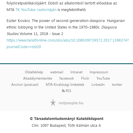
folyóiratpublikációjáért. Ebből az alkalomból tartott előadása az
MTA
TK YouTube csatornáján
is megtekinthető.
Eszter Kovács: The power of second-generation diaspora: Hungarian
ethnic lobbying in the United States in the 1970–1980s.
Diaspora
Studies
Volume 11, 2018 - Issue 2
https://www.tandfonline.com/doi/abs/10.1080/09739572.2017.1398374?
journalCode=rdst20
Oldaltérkép
webmail
Intranet
Impresszum
Akadálymentesítés
facebook
Flickr
YouTube
Anchor (podcast)
MTA Kiválósági Intézetek
LinkedIn
twitter
RSS
© Társadalomtudományi Kutatóközpont
Cím: 1097 Budapest, Tóth Kálmán utca 4.