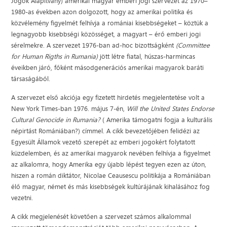
Jogok Alapítvány) amerikai magyar emberi jogi szervezet az 1970–
1980-as években azon dolgozott, hogy az amerikai politika és
közvélemény figyelmét felhívja a romániai kisebbségeket – köztük a
legnagyobb kisebbségi közösséget, a magyart – érő emberi jogi
sérelmekre. A szervezet 1976-ban ad-hoc bizottságként
(Committee
for Human Rigths in Rumania)
jött létre fiatal, húszas-harmincas
éveikben járó, főként másodgenerációs amerikai magyarok baráti
társaságából.
A szervezet első akciója egy fizetett hirdetés megjelentetése volt a
New York Times-ban 1976. május 7-én,
Will the United States Endorse
Cultural Genocide in Rumania?
( Amerika támogatni fogja a kulturális
népirtást Romániában?) címmel. A cikk bevezetőjében felidézi az
Egyesült Államok vezető szerepét az emberi jogokért folytatott
küzdelemben, és az amerikai magyarok nevében felhívja a figyelmet
az alkalomra, hogy Amerika egy újabb lépést tegyen ezen az úton,
hiszen a román diktátor, Nicolae Ceausescu politikája a Romániában
élő magyar, német és más kisebbségek kultúrájának kihalásához fog
vezetni.
A cikk megjelenését követően a szervezet számos alkalommal