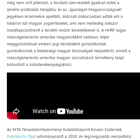
még nem volt jellemző; a korábbi szervezetek gyakran estek a
sérelmi politizálás hibájába, és az „Igazságot Magyarországnak”
jegyében érzelmekre apelláló, áldozati diskurzusban adták elő a
határon túli magyar jogsértéseket, ami nem mellesleg sokszor
összekapcsolódott a területi revízió követelésével is. A HHRF tagjai
másodgenerációs amerikai magyarokként valóban, teljes
meggyőződéssel emberi jogi kérdésként gondolkoztak,
gondolkoznak a kisebbségi magyar közösségek helyzetéről, emiatt a
másodgenerációs amerikai magyar szocializáció termékeny talajt
biztosított a lobbitevékenységükhöz.
Az MTA Társadalomtudományi Kutatóközpont Kovács Eszternek
Publikációs Díjat
adományozott a 2018. év legrangosabb nemzetközi