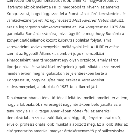
szervezett tömegdemonstrációt több amerikai nagyvárosban. A
látványos akciók mellett a HHRF megpróbálta rávenni az amerikai
Kongresszust, hogy függessze fel a Romániának járó kereskedelmi és
vámkedvezményeket. Az úgynevezett
Most Favored Nation
státuszt,
azaz a legnagyobb vámkedvezményt az USA kongresszusa 1975 óta
garantálta Románia számára, mivel úgy ítélte meg, hogy Románia a
szovjet csatlósállamok között különutas politikát folytat, amit
kereskedelmi kedvezményekkel méltányolni kell. A HHRF érvelése
szerint az Egyesült Államok az emberi jogok nemzetközi
élharcosaként nem támogathat egy olyan országot, amely sárba
tiporja etnikai és vallási kisebbségeinek jogait. Miután a szervezet
minden évben meghallgatásokon és jelentésekben kérte a
Kongresszust, hogy ne újítsa meg ezeket a kereskedelmi
kedvezményeket, a lobbiakció 1987-ben sikerrel járt.
Tanulmányomban a téma történeti feltárása mellett amellett érveltem,
hogy a lobbiakciók sikerességét nagymértékben befolyásolta az a
tény, hogy a HHRF tagjai Amerikában nőttek fel, az amerikai
demokráciában szocializálódtak, ami higgadt, tényekre hivatkozó,
érvelő, professzionális lobbimunkát alapozott meg. Ez a lobbistílus az
elsőgenerációs amerikai magyar érdekérvényesítő próbálkozásokra