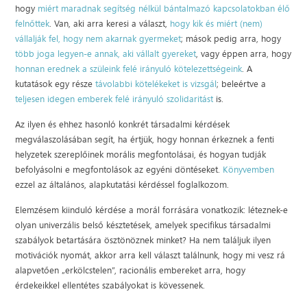
hogy
miért maradnak segítség nélkül bántalmazó kapcsolatokban élő
felnőttek
. Van, aki arra keresi a választ,
hogy kik és miért (nem)
vállalják fel, hogy nem akarnak gyermeket
; mások pedig arra, hogy
több joga legyen-e annak, aki vállalt gyereket
, vagy éppen arra, hogy
honnan erednek a szüleink felé irányuló kötelezettségeink
. A
kutatások egy része
távolabbi kötelékeket is vizsgál
; beleértve a
teljesen idegen emberek felé irányuló szolidaritást
is.
Az ilyen és ehhez hasonló konkrét társadalmi kérdések
megválaszolásában segít, ha értjük, hogy honnan érkeznek a fenti
helyzetek szereplőinek morális megfontolásai, és hogyan tudják
befolyásolni e megfontolások az egyéni döntéseket.
Könyvemben
ezzel az általános, alapkutatási kérdéssel foglalkozom.
Elemzésem kiinduló kérdése a morál forrására vonatkozik: léteznek-e
olyan univerzális belső késztetések, amelyek specifikus társadalmi
szabályok betartására ösztönöznek minket? Ha nem találjuk ilyen
motivációk nyomát, akkor arra kell választ találnunk, hogy mi vesz rá
alapvetően „erkölcstelen”, racionális embereket arra, hogy
érdekeikkel ellentétes szabályokat is kövessenek.