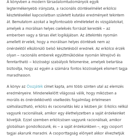
A könyvben a modern társadalomtudományok egyik
legtermékenyebb irányzata, a racionális döntéselmélet erkölcsi
késztetésekkel kapcsolatban született kutatási eredményeit tekintem
át. Bemutatom azokat a legfontosabb elméleteket és vizsgálatokat,
amelyek a morálisan helyes cselekvés forrását keresték – az
emberben vagy a társas élet logikájában. Az áttekintés nyomán
amellett érvelek, hogy a morálisan helyes döntések nem az
önérdektől elkülönülő belső késztetésből erednek. Az erkölcsi érzék
olyan – racionális emberek együttműködése nyomán létrejövő és
fenntartható – közösségi szabályok felismerése, amelyek betartása
biztosítja, hogy az egyén a számára fontos közösségek elismert tagja
maradhasson.
A könyv az
Összjáték
címet kapta, ami több szinten utal az elemzés
eredményeire. Mindenekelőtt világossá válik, hogy miközben a
morális és önérdekkövető viselkedés fogalmilag értelmesen
szétválasztható, erkölcs és racionalitás kéz a kézben jár. Erkölcs nélkül
vagyunk racionálisak, amikor egy élethelyzetben a saját érdekeinket
követjük. Ezzel szemben erkölcsösen vagyunk racionálisak, amikor
globálisan gondolkozunk, és – a saját érdekünkben –, egy csoport
tagjai akarunk maradni. A csoporttagság előnyeit akkor élvezhetjük