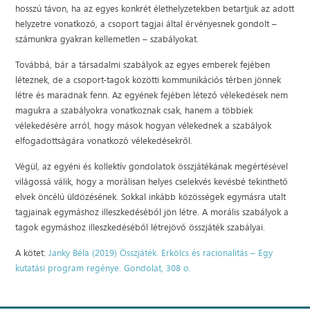
hosszú távon, ha az egyes konkrét élethelyzetekben betartjuk az adott
helyzetre vonatkozó, a csoport tagjai által érvényesnek gondolt –
számunkra gyakran kellemetlen – szabályokat.
Továbbá, bár a társadalmi szabályok az egyes emberek fejében
léteznek, de a csoport-tagok közötti kommunikációs térben jönnek
létre és maradnak fenn. Az egyének fejében létező vélekedések nem
magukra a szabályokra vonatkoznak csak, hanem a többiek
vélekedésére arról, hogy mások hogyan vélekednek a szabályok
elfogadottságára vonatkozó vélekedésekről.
Végül, az egyéni és kollektív gondolatok összjátékának megértésével
világossá válik, hogy a morálisan helyes cselekvés kevésbé tekinthető
elvek öncélú üldözésének. Sokkal inkább közösségek egymásra utalt
tagjainak egymáshoz illeszkedéséből jön létre. A morális szabályok a
tagok egymáshoz illeszkedéséből létrejövő összjáték szabályai.
A kötet:
Janky Béla (2019) Összjáték. Erkölcs és racionalitás – Egy
kutatási program regénye. Gondolat, 308 o.