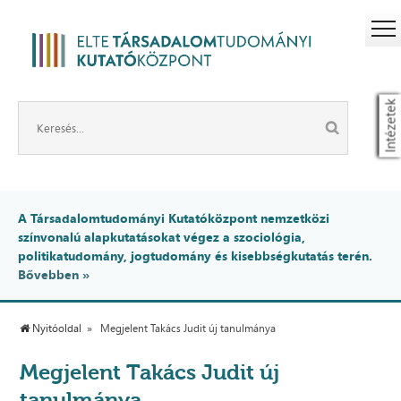
Intézetek
A Társadalomtudományi Kutatóközpont nemzetközi
színvonalú alapkutatásokat végez a szociológia,
politikatudomány, jogtudomány és kisebbségkutatás terén.
Bővebben »
Nyitóoldal
Megjelent Takács Judit új tanulmánya
Megjelent Takács Judit új
tanulmánya