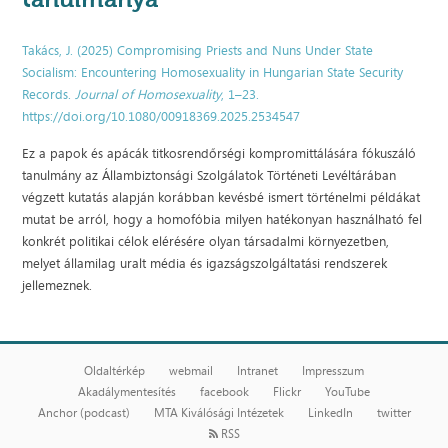
Takács, J. (2025) Compromising Priests and Nuns Under State
Socialism: Encountering Homosexuality in Hungarian State Security
Records.
Journal of Homosexuality
, 1–23.
https://doi.org/10.1080/00918369.2025.2534547
Ez a papok és apácák titkosrendőrségi kompromittálására fókuszáló
tanulmány az Állambiztonsági Szolgálatok Történeti Levéltárában
végzett kutatás alapján korábban kevésbé ismert történelmi példákat
mutat be arról, hogy a homofóbia milyen hatékonyan használható fel
konkrét politikai célok elérésére olyan társadalmi környezetben,
melyet államilag uralt média és igazságszolgáltatási rendszerek
jellemeznek.
Oldaltérkép
webmail
Intranet
Impresszum
Akadálymentesítés
facebook
Flickr
YouTube
Anchor (podcast)
MTA Kiválósági Intézetek
LinkedIn
twitter
RSS