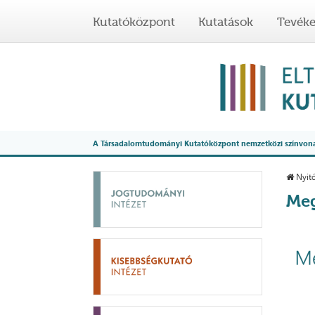
Kutatóközpont
Kutatások
Tevék
A Társadalomtudományi Kutatóközpont nemzetközi színvonalú
Nyitó
Meg