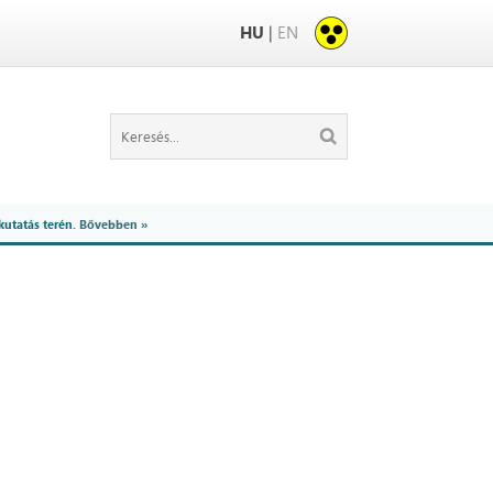
HU
|
EN
kutatás terén.
Bővebben »