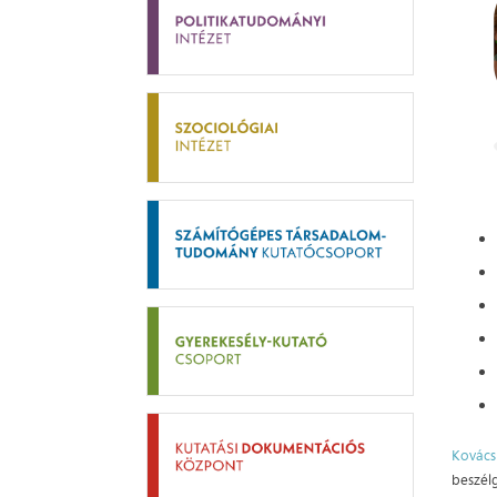
Kovács
beszél