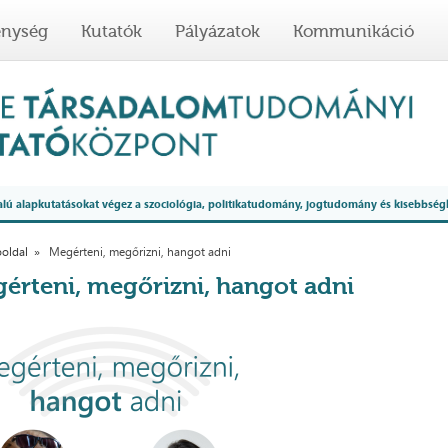
enység
Kutatók
Pályázatok
Kommunikáció
 alapkutatásokat végez a szociológia, politikatudomány, jogtudomány és kisebbség
oldal
Megérteni, megőrizni, hangot adni
érteni, megőrizni, hangot adni