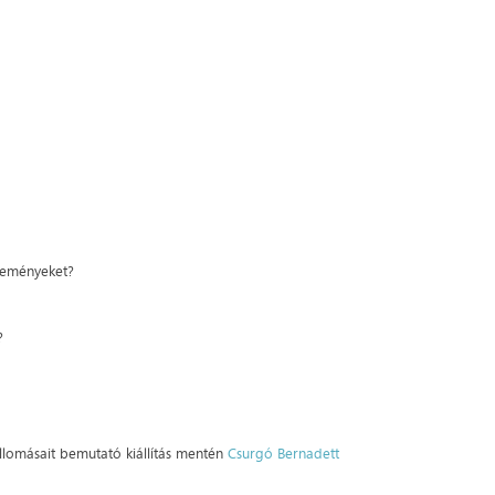
jteményeket?
?
állomásait bemutató kiállítás mentén
Csurgó Bernadett