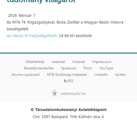
2019. február 7.
Az MTA TK főigazgatójával, Boda Zsolttal a Magyar Rádió műsora
beszélgetett.
Az interjú itt meghallgatható,
14:48-tól kezdődik
Oldaltérkép
webmail
Intranet
Impresszum
Akadálymentesítés
facebook
Flickr
YouTube
Anchor (podcast)
MTA Kiválósági Intézetek
LinkedIn
twitter
RSS
© Társadalomtudományi Kutatóközpont
Cím: 1097 Budapest, Tóth Kálmán utca 4.