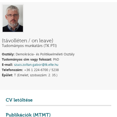
(távolléten / on leave)
Tudományos munkatárs (TK PTI)
Osztály:
Demokrácia- és Politikaelméleti Osztály
Tudományos cím vagy fokozat:
PhD
E-mail:
szucs.zoltan.gabor@tk.elte.hu
Telefonszám:
+36 1 224-6700 / 5238
Épület:
T (Emelet, szobaszám: 2. 35.)
CV letöltése
Publikációk (MTMT)