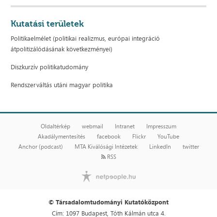
Kutatási területek
Politikaelmélet (politikai realizmus, európai integráció
átpolitizálódásának következményei)
Diszkurzív politikatudomány
Rendszerváltás utáni magyar politika
Oldaltérkép
webmail
Intranet
Impresszum
Akadálymentesítés
facebook
Flickr
YouTube
Anchor (podcast)
MTA Kiválósági Intézetek
LinkedIn
twitter
RSS
© Társadalomtudományi Kutatóközpont
Cím: 1097 Budapest, Tóth Kálmán utca 4.