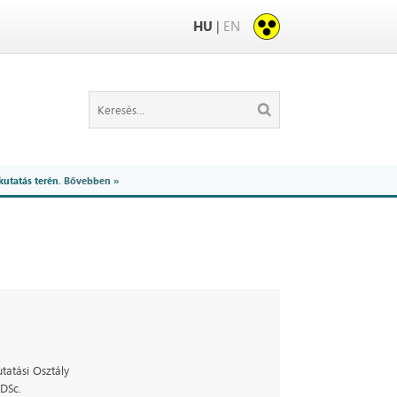
HU
|
EN
kutatás terén.
Bővebben »
tatási Osztály
 DSc.