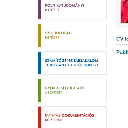
CV l
Publ