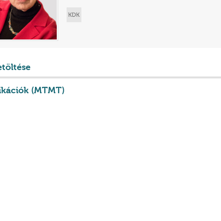
etöltése
ikációk (MTMT)