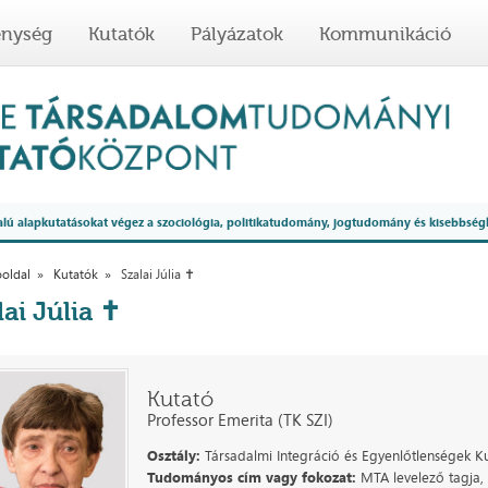
enység
Kutatók
Pályázatok
Kommunikáció
 alapkutatásokat végez a szociológia, politikatudomány, jogtudomány és kisebbség
oldal
Kutatók
Szalai Júlia ✝
lai Júlia ✝
Kutató
Professor Emerita (TK SZI)
Osztály:
Társadalmi Integráció és Egyenlőtlenségek Ku
Tudományos cím vagy fokozat:
MTA levelező tagja,