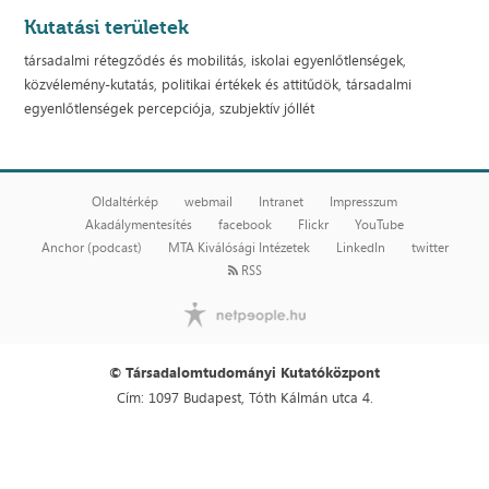
Kutatási területek
társadalmi rétegződés és mobilitás, iskolai egyenlőtlenségek,
közvélemény-kutatás, politikai értékek és attitűdök, társadalmi
egyenlőtlenségek percepciója, szubjektív jóllét
Oldaltérkép
webmail
Intranet
Impresszum
Akadálymentesítés
facebook
Flickr
YouTube
Anchor (podcast)
MTA Kiválósági Intézetek
LinkedIn
twitter
RSS
© Társadalomtudományi Kutatóközpont
Cím: 1097 Budapest, Tóth Kálmán utca 4.