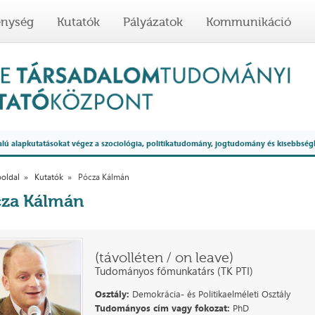
enység
Kutatók
Pályázatok
Kommunikáció
 alapkutatásokat végez a szociológia, politikatudomány, jogtudomány és kisebbség
oldal
Kutatók
Pócza Kálmán
za Kálmán
(távolléten / on leave)
Tudományos főmunkatárs (TK PTI)
Osztály:
Demokrácia- és Politikaelméleti Osztály
Tudományos cím vagy fokozat:
PhD