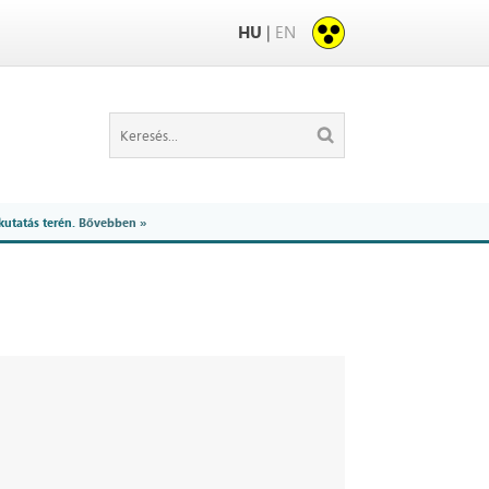
HU
|
EN
kutatás terén.
Bővebben »