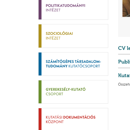
CV l
Publ
Kuta
Összeh