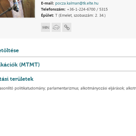
E-mail:
pocza.kalman@tk.elte.hu
Telefonszám:
+36-1-224-6700 / 5315
Épület:
T (Emelet, szobaszám: 2. 34.)
etöltése
ikációk (MTMT)
tási területek
asonlító politikatudomány; parlamentarizmus; alkotmányozási eljárások; alko