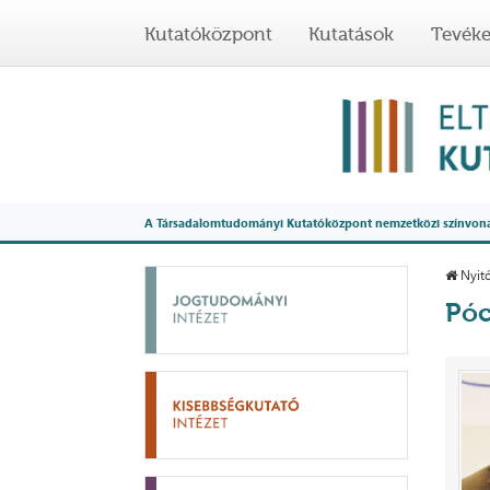
Kutatóközpont
Kutatások
Tevék
A Társadalomtudományi Kutatóközpont nemzetközi színvonalú
Nyitó
Póc