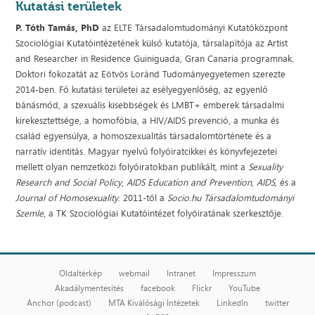
Kutatási területek
P. Tóth Tamás, PhD
az ELTE Társadalomtudományi Kutatóközpont
Szociológiai Kutatóintézetének külső kutatója, társalapítója az Artist
and Researcher in Residence Guiniguada, Gran Canaria programnak.
Doktori fokozatát az Eötvös Loránd Tudományegyetemen szerezte
2014-ben. Fő kutatási területei az esélyegyenlőség, az egyenlő
bánásmód, a szexuális kisebbségek és LMBT+ emberek társadalmi
kirekesztettsége, a homofóbia, a HIV/AIDS prevenció, a munka és
család egyensúlya, a homoszexualitás társadalomtörténete és a
narratív identitás. Magyar nyelvű folyóiratcikkei és könyvfejezetei
mellett olyan nemzetközi folyóiratokban publikált, mint a
Sexuality
Research and Social Policy
,
AIDS
Education and Prevention
,
AIDS
, és a
Journal of Homosexuality
. 2011-től a
Socio.hu Társadalomtudományi
Szemle
, a TK Szociológiai Kutatóintézet folyóiratának szerkesztője.
Oldaltérkép
webmail
Intranet
Impresszum
Akadálymentesítés
facebook
Flickr
YouTube
Anchor (podcast)
MTA Kiválósági Intézetek
LinkedIn
twitter