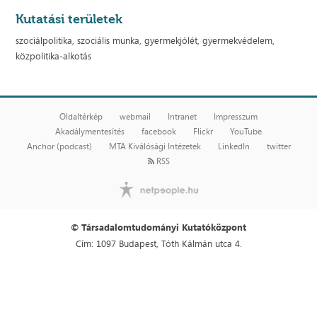
Kutatási területek
szociálpolitika, szociális munka, gyermekjólét, gyermekvédelem,
közpolitika-alkotás
Oldaltérkép
webmail
Intranet
Impresszum
Akadálymentesítés
facebook
Flickr
YouTube
Anchor (podcast)
MTA Kiválósági Intézetek
LinkedIn
twitter
RSS
© Társadalomtudományi Kutatóközpont
Cím: 1097 Budapest, Tóth Kálmán utca 4.