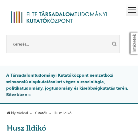
Intézetek
A Társadalomtudományi Kutatóközpont nemzetközi
színvonalú alapkutatásokat végez a szociológia,
politikatudomány, jogtudomány és kisebbségkutatás terén.
Bővebben »
Nyitóoldal
Kutatók
Husz Ildikó
Husz Ildikó