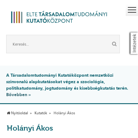
Intézetek
A Társadalomtudományi Kutatóközpont nemzetközi
színvonalú alapkutatásokat végez a szociológia,
politikatudomány, jogtudomány és kisebbségkutatás terén.
Bővebben »
Nyitóoldal
Kutatók
Holányi Ákos
Holányi Ákos