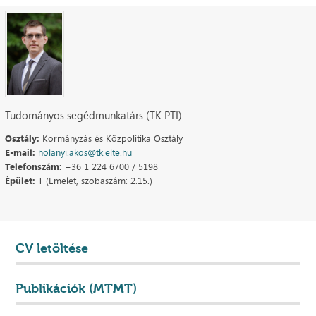
Tudományos segédmunkatárs (TK PTI)
Osztály:
Kormányzás és Közpolitika Osztály
E-mail:
holanyi.akos@tk.elte.hu
Telefonszám:
+36 1 224 6700 / 5198
Épület:
T (Emelet, szobaszám: 2.15.)
CV letöltése
Publikációk (MTMT)