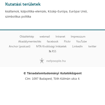
Kutatási területek
kisállamok, külpolitika-elemzés, Közép-Európa, Európai Unió,
szimbolikus politika
Oldaltérkép
webmail
Intranet
Impresszum
Akadálymentesítés
facebook
Flickr
YouTube
Anchor (podcast)
MTA Kiválósági Intézetek
LinkedIn
twitter
RSS
© Társadalomtudományi Kutatóközpont
Cím: 1097 Budapest, Tóth Kálmán utca 4.