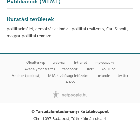
Publikációk (MTMT)
Kutatási területek
politikaelmélet, demokráciaelmélet, politikai realizmus, Carl Schmitt,
magyar politikai rendszer
Oldaltérkép
webmail
Intranet
Impresszum
Akadálymentesítés
facebook
Flickr
YouTube
Anchor (podcast)
MTA Kiválósági Intézetek
LinkedIn
twitter
RSS
© Társadalomtudományi Kutatóközpont
Cím: 1097 Budapest, Tóth Kálmán utca 4.