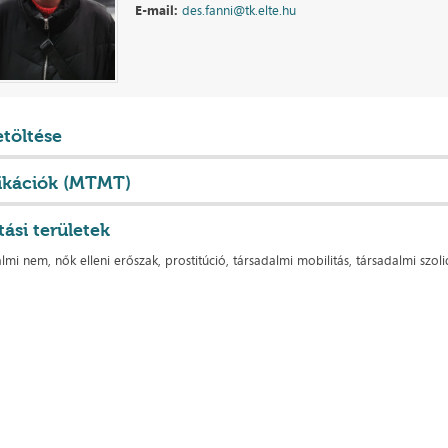
E-mail:
des.fanni@tk.elte.hu
etöltése
ikációk (MTMT)
tási területek
lmi nem, nők elleni erőszak, prostitúció, társadalmi mobilitás, társadalmi szol