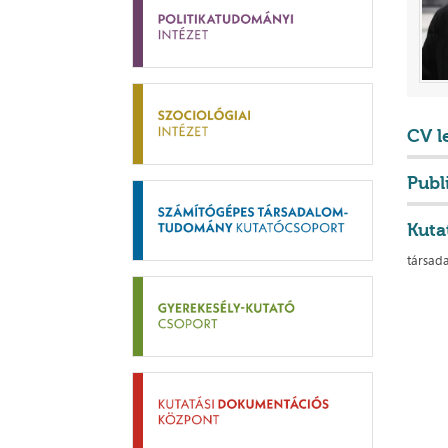
CV l
Publ
Kuta
társada