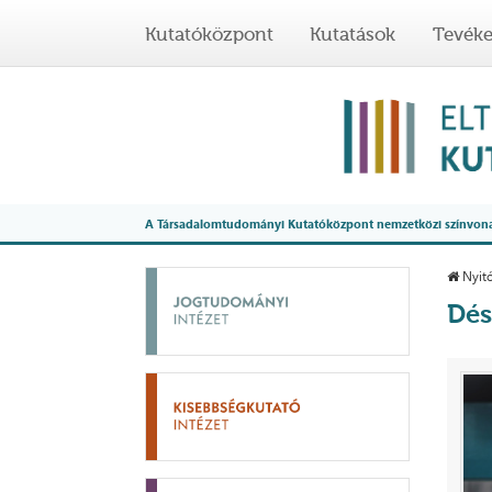
Kutatóközpont
Kutatások
Tevék
A Társadalomtudományi Kutatóközpont nemzetközi színvonalú
Nyitó
Dés