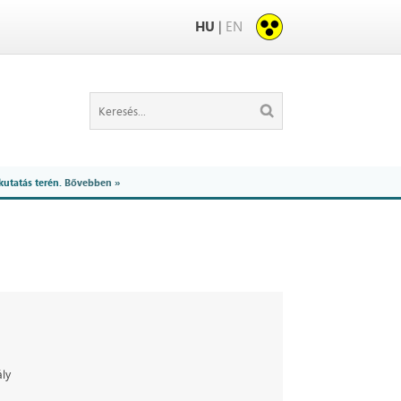
HU
|
EN
kutatás terén.
Bővebben »
ály