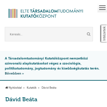
Intézetek
A Társadalomtudományi Kutatóközpont nemzetközi
színvonalú alapkutatásokat végez a szociológia,
politikatudomány, jogtudomány és kisebbségkutatás terén.
Bővebben »
Nyitóoldal
Kutatók
Dávid Beáta
Dávid Beáta