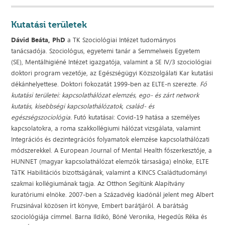
Kutatási területek
Dávid Beáta, PhD
a TK Szociológiai Intézet tudományos
tanácsadója. Szociológus, egyetemi tanár a Semmelweis Egyetem
(SE), Mentálhigiéné Intézet igazgatója, valamint a SE IV/3 szociológiai
doktori program vezetője, az Egészségügyi Közszolgálati Kar kutatási
dékánhelyettese. Doktori fokozatát 1999-ben az ELTE-n szerezte.
Fő
kutatási területei: kapcsolathálózat elemzés, ego- és zárt network
kutatás, kisebbségi kapcsolathálózatok, család- és
egészségszociológia.
Futó kutatásai: Covid-19 hatása a személyes
kapcsolatokra, a roma szakkollégiumi hálózat vizsgálata, valamint
Integrációs és dezintegrációs folyamatok elemzése kapcsolathálózati
módszerekkel. A European Journal of Mental Health főszerkesztője, a
HUNNET (magyar kapcsolathálózat elemzők társasága) elnöke, ELTE
TáTK Habilitációs bizottságának, valamint a KINCS Családtudományi
szakmai kollégiumának tagja. Az Otthon Segítünk Alapítvány
kuratóriumi elnöke. 2007-ben a Századvég kiadónál jelent meg Albert
Fruzsinával közösen írt könyve, Embert barátjáról. A barátság
szociológiája címmel. Barna Ildikó, Bóné Veronika, Hegedűs Réka és