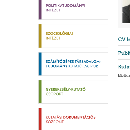
CV l
Publ
Kuta
közöss