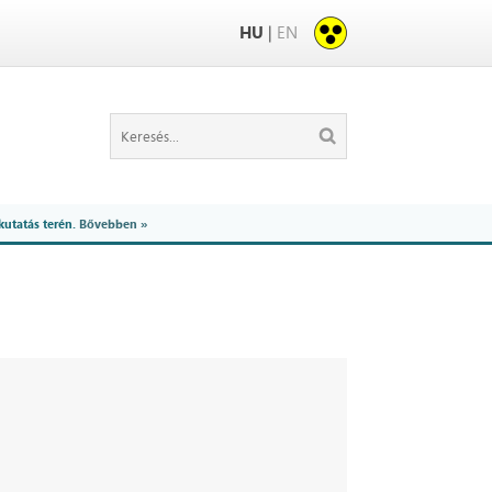
HU
|
EN
kutatás terén.
Bővebben »