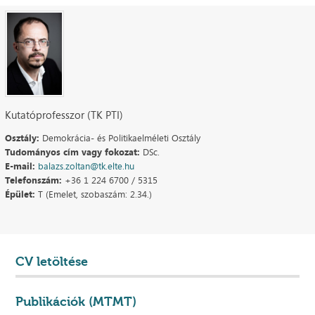
Kutatóprofesszor (TK PTI)
Osztály:
Demokrácia- és Politikaelméleti Osztály
Tudományos cím vagy fokozat:
DSc.
E-mail:
balazs.zoltan@tk.elte.hu
Telefonszám:
+36 1 224 6700 / 5315
Épület:
T (Emelet, szobaszám: 2.34.)
CV letöltése
Publikációk (MTMT)