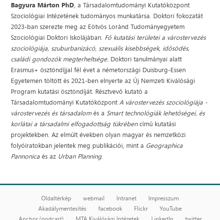
Bagyura Márton PhD
, a Társadalomtudományi Kutatóközpont
Szociológiai Intézetének tudományos munkatársa. Doktori fokozatát
2023-ban szerezte meg az Eötvös Loránd Tudományegyetem
Szociológiai Doktori Iskolájában.
Fő kutatási területei a várostervezés
szociológiája, szuburbanizácó, szexuális kisebbségek, idősödés,
családi gondozók megterheltsége.
Doktori tanulmányai alatt
Erasmus+ ösztöndíjjal fél évet a németországi Duisburg-Essen
Egyetemen töltött és 2021-ben elnyerte az Új Nemzeti Kiválósági
Program kutatási ösztöndíját. Résztvevő kutató a
Társadalomtudományi Kutatóközpont
A várostervezés szociológiája -
várostervezés és társadalom
és a
Smart technológiák lehetőségei, és
korlátai a társadalmi elfogadottság tükrében
című kutatási
projektekben. Az elmúlt években olyan magyar és nemzetközi
folyóiratokban jelentek meg publikációi, mint a
Geographica
Pannonica
és az
Urban Planning
.
Oldaltérkép
webmail
Intranet
Impresszum
Akadálymentesítés
facebook
Flickr
YouTube
Anchor (podcast)
MTA Kiválósági Intézetek
LinkedIn
twitter