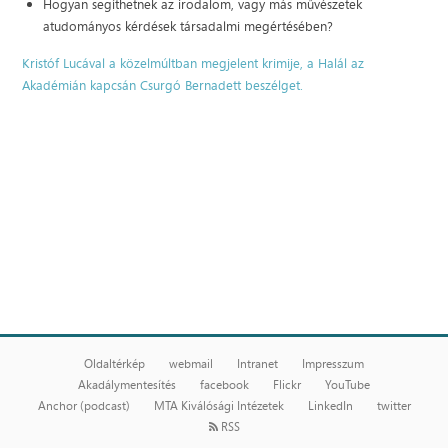
Hogyan segíthetnek az irodalom, vagy más művészetek
atudományos kérdések társadalmi megértésében?
Kristóf Lucával a közelmúltban megjelent krimije, a Halál az
Akadémián kapcsán Csurgó Bernadett beszélget.
Oldaltérkép
webmail
Intranet
Impresszum
Akadálymentesítés
facebook
Flickr
YouTube
Anchor (podcast)
MTA Kiválósági Intézetek
LinkedIn
twitter
RSS