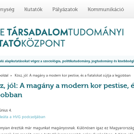
enység
Kutatók
Pályázatok
Kommunikáció
 alapkutatásokat végez a szociológia, politikatudomány, jogtudomány és kisebbség
oldal
Kösz, jól: A magány a modern kor pestise, és a fiatalokat sújtja a legjobban
z, jól: A magány a modern kor pestise, és
jobban
únius 4.
Beáta a HVG podcastjában
nyian éreztük már magunkat magányosnak. Különösen igaz ez Magyarországo