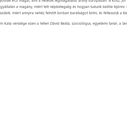
osnak érzi magát, ami a hetedik legmagasabb arány Európában. A Kösz, jól l
 egyáltalán a magány, miért lett népbetegség és hogyan tudunk belőle kijönni. 
szüleik, miért annyira nehéz felnőtt korban barátságot kötni, és feltesszük a kla
mi Kata vendége ezen a héten Dávid Beáta, szociológus, egyetemi tanár, a S