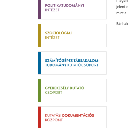
magány
jelent
mint a 
Bánhal