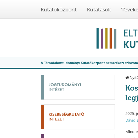
Kutatóközpont
Kutatások
Tevék
A Társadalomtudományi Kutatóközpont nemzetközi színvonalú
Nyitó
Kös
leg
2025. j
Dávid 
Mindan