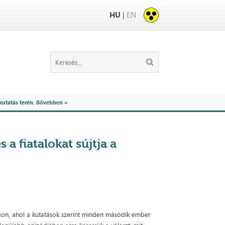
HU
|
EN
kutatás terén.
Bővebben »
 a fiatalokat sújtja a
n, ahol a kutatások szerint minden második ember