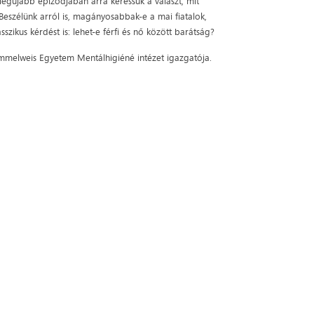
egújabb epizódjában arra keressük a választ, mit
Beszélünk arról is, magányosabbak-e a mai fiatalok,
sszikus kérdést is: lehet-e férfi és nő között barátság?
emmelweis Egyetem Mentálhigiéné intézet igazgatója.