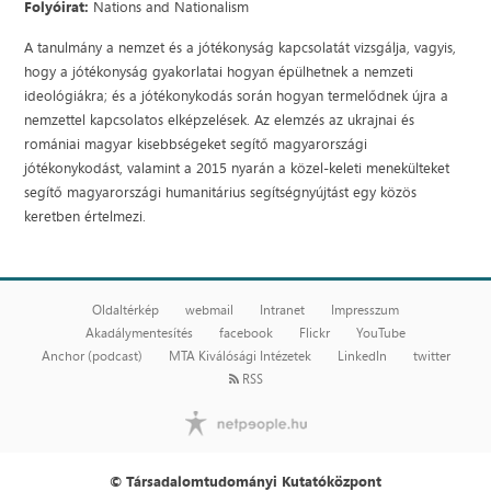
Folyóirat:
Nations and Nationalism
A tanulmány a nemzet és a jótékonyság kapcsolatát vizsgálja, vagyis,
hogy a jótékonyság gyakorlatai hogyan épülhetnek a nemzeti
ideológiákra; és a jótékonykodás során hogyan termelődnek újra a
nemzettel kapcsolatos elképzelések. Az elemzés az ukrajnai és
romániai magyar kisebbségeket segítő magyarországi
jótékonykodást, valamint a 2015 nyarán a közel-keleti menekülteket
segítő magyarországi humanitárius segítségnyújtást egy közös
keretben értelmezi.
Oldaltérkép
webmail
Intranet
Impresszum
Akadálymentesítés
facebook
Flickr
YouTube
Anchor (podcast)
MTA Kiválósági Intézetek
LinkedIn
twitter
RSS
© Társadalomtudományi Kutatóközpont