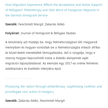
How Migration Experience Affects the Acceptance and Active Support
of Refugees? Philanthropy and Paid Work of Hungarian Migrants in
the German Immigrant Service
Szerzők:
Feischmidt Margit, Zakariás Ildikó
Folyóirat:
Journal of Immigrant & Refugee Studies
A tanulmány azt mutatja be, hogy Németországban élő magyarok
mennyiben és hogyan vonódtak be a Németországba érkező afrikai
és közel-keleti menekültek támogatásába. Azt is vizsgálja, hogy e
viszony hogyan kapcsolódik össze a kutatás alanyainak saját
migrációs tapasztalataival. Az elemzés egy 2017-es online felmérés
adatbázisára és kvalitatív interjúkra épül.
. . . . . . . . . . . . . . . .
Producing the nation through philanthropy: Legitimising coethnic and
prorefugee civic action in Hungary
Szerzők:
Zakariás Ildikó, Feischmidt Margit