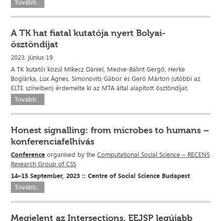
Tovább...
A TK hat fiatal kutatója nyert Bolyai-
ösztöndíjat
2023. június 19.
A TK kutatói közül Mikecz Dániel, Medve-Bálint Gergő, Herke
Boglárka, Lux Ágnes, Simonovits Gábor és Gerő Márton (utóbbi az
ELTE színeiben) érdemelte ki az MTA által alapított ösztöndíjat.
Tovább...
Honest signalling: from microbes to humans –
konferenciafelhívás
Conference
organised by the
Computational Social Science – RECENS
Research Group of CSS
14–15 September, 2023 ::
Centre of Social Science
Budapest
Tovább...
Megjelent az Intersections. EEJSP legújabb