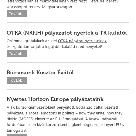
létrehozásában és működtetésében vesz részt, illetve deliberatív
workshopot rendez Magyarországon.
Tovább...
OTKA (NKFIH) pályázatot nyertek a TK kutatói
Örömmel gratulálunk az idei
OTKA pályázat nyerteseinek
,
és izgatottan várjuk a legújabb kutatási eredményeket!
Tovább...
Búcsúzunk Kusztor Évától
Tovább...
Nyertes Horizon Europe pályázataink
A TK konzorciumvezetőként benyújtott, Boda Zsolt által vezetett
pályázata, a Moral emotions in politics – how they unite, how they
divide (MORES) elnyerte az EU támogatását. A tavaszi pályázati
fordulóban ezen kívül konzorciumi tagként négy projekt nyert EU-s
támogatást.