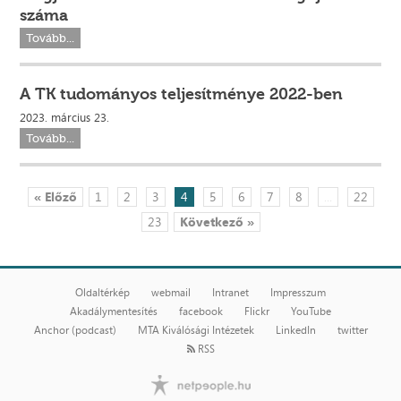
száma
Tovább...
A TK tudományos teljesítménye 2022-ben
2023. március 23.
Tovább...
« Előző
1
2
3
4
5
6
7
8
...
22
23
Következő »
Oldaltérkép
webmail
Intranet
Impresszum
Akadálymentesítés
facebook
Flickr
YouTube
Anchor (podcast)
MTA Kiválósági Intézetek
LinkedIn
twitter
RSS