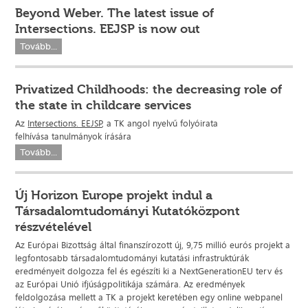
Beyond Weber. The latest issue of
Intersections. EEJSP is now out
Tovább...
Privatized Childhoods: the decreasing role of
the state in childcare services
Az
Intersections. EEJSP
, a TK angol nyelvű folyóirata
felhívása tanulmányok írására
Tovább...
Új Horizon Europe projekt indul a
Társadalomtudományi Kutatóközpont
részvételével
Az Európai Bizottság által finanszírozott új, 9,75 millió eurós projekt a
legfontosabb társadalomtudományi kutatási infrastruktúrák
eredményeit dolgozza fel és egészíti ki a NextGenerationEU terv és
az Európai Unió ifjúságpolitikája számára. Az eredmények
feldolgozása mellett a TK a projekt keretében egy online webpanel