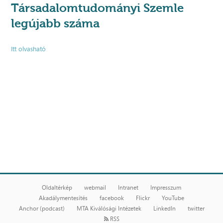
Társadalomtudományi Szemle
legújabb száma
Itt olvasható
Oldaltérkép
webmail
Intranet
Impresszum
Akadálymentesítés
facebook
Flickr
YouTube
Anchor (podcast)
MTA Kiválósági Intézetek
LinkedIn
twitter
RSS