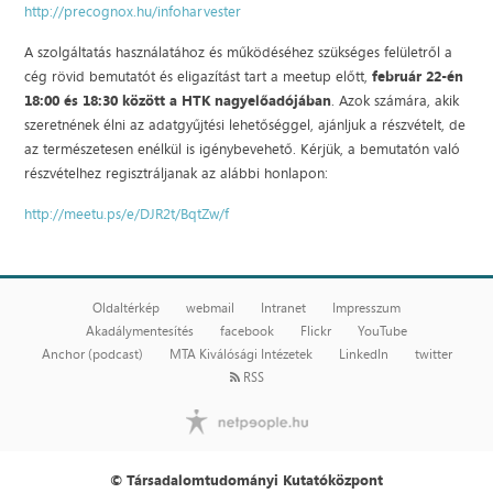
http://precognox.hu/infoharvester
A szolgáltatás használatához és működéséhez szükséges felületről a
cég rövid bemutatót és eligazítást tart a meetup előtt,
február 22-én
18:00 és 18:30 között a HTK nagyelőadójában
. Azok számára, akik
szeretnének élni az adatgyűjtési lehetőséggel, ajánljuk a részvételt, de
az természetesen enélkül is igénybevehető. Kérjük, a bemutatón való
részvételhez regisztráljanak az alábbi honlapon:
http://meetu.ps/e/DJR2t/BqtZw/f
Oldaltérkép
webmail
Intranet
Impresszum
Akadálymentesítés
facebook
Flickr
YouTube
Anchor (podcast)
MTA Kiválósági Intézetek
LinkedIn
twitter
RSS
© Társadalomtudományi Kutatóközpont