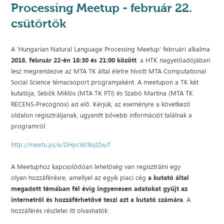
Processing Meetup - február 22.
csütörtök
A 'Hungarian Natural Language Processing Meetup' februári alkalma
2018. február 22-én 18:30 és 21:00 között
. a HTK nagyelőadójában
lesz megrendezve az MTA TK által életre hívott MTA Computational
Social Science témacsoport programjaként. A meetupon a TK két
kutatója, Sebők Miklós (MTA TK PTI) és Szabó Martina (MTA TK
RECENS-Precognox) ad elő. Kérjük, az eseményre a következő
oldalon regisztráljanak, ugyanitt bővebb információt találnak a
programról:
http://meetu.ps/e/DHpcW/BqtZw/f
A Meetuphoz kapcsolódóan lehetőség van regisztrálni egy
olyan hozzáférésre, amellyel az egyik piaci cég
a kutató által
megadott témában fél évig ingyenesen adatokat gyűjt az
internetről és hozzáférhetővé teszi azt a kutató számára
. A
hozzáférés részletei itt olvashatók: