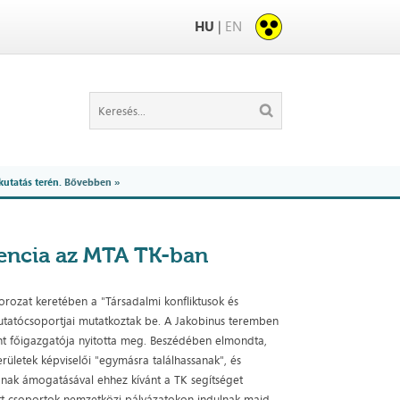
HU
|
EN
kutatás terén.
Bővebben »
rencia az MTA TK-ban
ozat keretében a "Társadalmi konfliktusok és
kutatócsoportjai mutatkoztak be. A Jakobinus teremben
t főigazgatója nyitotta meg. Beszédében elmondta,
ületek képviselői "egymásra találhassanak", és
ásának ámogatásával ehhez kívánt a TK segítséget
jött csoportok nemzetközi pályázatokon indulnak majd.