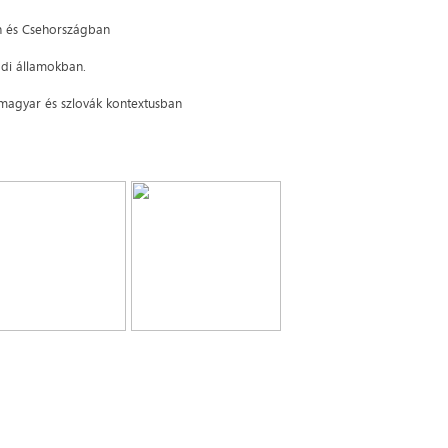
an és Csehországban
ádi államokban.
 magyar és szlovák kontextusban