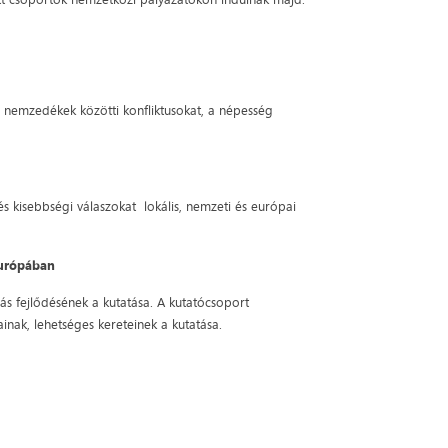
a nemzedékek közötti konfliktusokat, a népesség
s kisebbségi válaszokat lokális, nemzeti és európai
Európában
zás fejlődésének a kutatása. A kutatócsoport
inak, lehetséges kereteinek a kutatása.