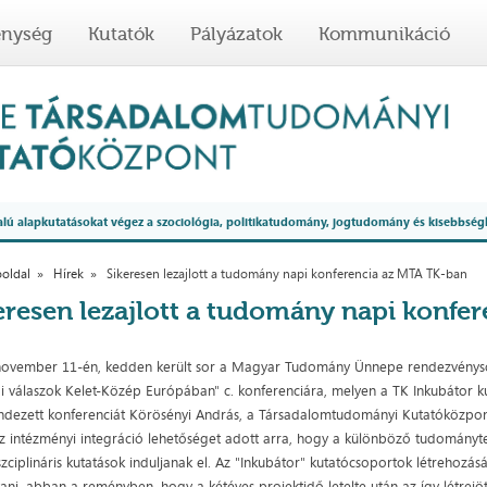
enység
Kutatók
Pályázatok
Kommunikáció
 alapkutatásokat végez a szociológia, politikatudomány, jogtudomány és kisebbség
oldal
Hírek
Sikeresen lezajlott a tudomány napi konferencia az MTA TK-ban
eresen lezajlott a tudomány napi konfe
november 11-én, kedden került sor a Magyar Tudomány Ünnepe rendezvénysor
kai válaszok Kelet-Közép Európában" c. konferenciára, melyen a TK Inkubátor 
dezett konferenciát Körösényi András, a Társadalomtudományi Kutatóközpon
z intézményi integráció lehetőséget adott arra, hogy a különböző tudományter
szciplináris kutatások induljanak el. Az "Inkubátor" kutatócsoportok létrehoz
ítani, abban a reményben, hogy a kétéves projektidő letelte után az így létre