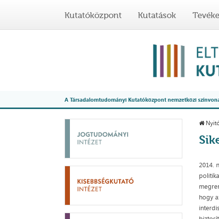
Kutatóközpont
Kutatások
Tevék
A Társadalomtudományi Kutatóközpont nemzetközi színvonalú
Nyitó
Sik
2014. 
politi
megren
hogy a
interdi
biztos