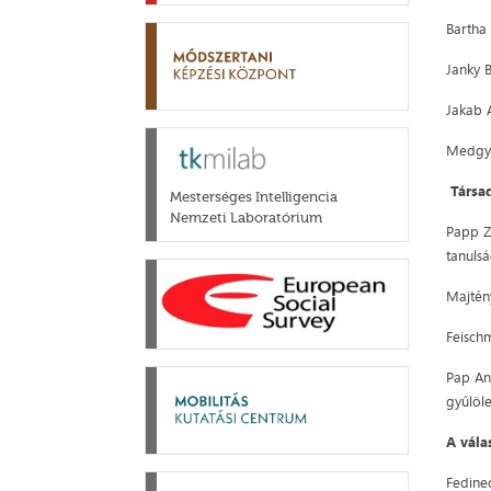
Bartha
Janky 
Jakab 
Medgyes
Társad
Mesterséges Intelligencia
Nemzeti Laboratórium
Papp Z
tanulsá
Majtén
Feisch
Pap An
gyűlöl
A vála
Fedinec