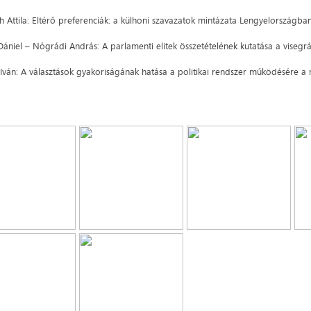
h Attila: Eltérő preferenciák: a külhoni szavazatok mintázata Lengyelországb
Dániel – Nógrádi András: A parlamenti elitek összetételének kutatása a visegr
 Iván: A választások gyakoriságának hatása a politikai rendszer működésére a