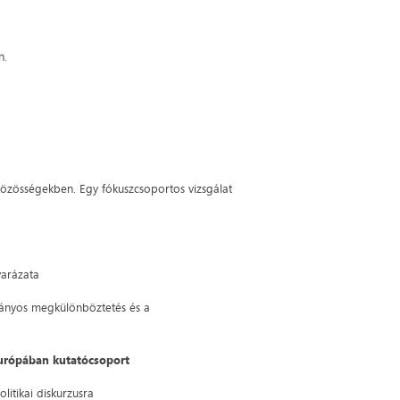
n.
közösségekben. Egy fókuszcsoportos vizsgálat
yarázata
rányos megkülönböztetés és a
Európában kutatócsoport
litikai diskurzusra