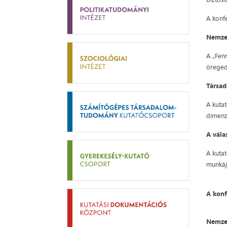
A konf
Nemzed
A „Fen
öregedé
Társad
A kuta
dimenzi
A vála
A kutat
munkáj
A konf
Nemzed