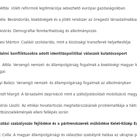
 Attila: Jóléti reformok legitimációja sebezhető európai gazdaságokban.
Béla: Bevándorlás, kisebbségek és a jóléti rendszer az öregedő társadalmakba
András: Demográfiai fenntarthatóság és alkotmányozás.
i Márton: Családi szolidaritás, mint a közösségi transzferek helyettesítője.
almi konfliktusokra adott identitáspolitikai válaszok kutatócsoport
. Attila: Versengő nemzet- és állampolgárság fogalmak a kisebbségi magyar 
gai.
yi Balázs: Versengő nemzet- és állampolgárság fogalmak az alkotmányban
midt Margit: A társadalmi depriváció mint a szélsőjobboldali mobilizáció mag
drás László: Az etnikai hovatartozás meghatározásának problematikája a hát
etbűncselekmények elleni fellépés során
sztási szabályozás fejlődése és a pártrendszerek működése Kelet-Közép 
 Csilla: A magyar állampolgársági és választási szabályok hatása az ukrajnai po