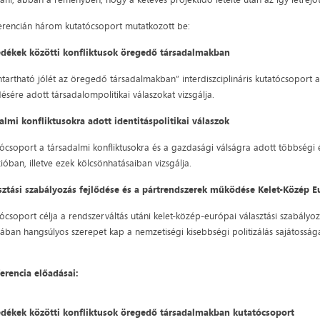
erencián három kutatócsoport mutatkozott be:
ékek közötti konfliktusok öregedő társadalmakban
ntartható jólét az öregedő társadalmakban” interdiszciplináris kutatócsoport 
sére adott társadalompolitikai válaszokat vizsgálja.
almi konfliktusokra adott identitáspolitikai válaszok
tócsoport a társadalmi konfliktusokra és a gazdasági válságra adott többségi é
óban, illetve ezek kölcsönhatásaiban vizsgálja.
sztási szabályozás fejlődése és a pártrendszerek működése Kelet-Közép 
ócsoport célja a rendszerváltás utáni kelet-közép-európai választási szabályo
ában hangsúlyos szerepet kap a nemzetiségi kisebbségi politizálás sajátossága
erencia előadásai:
ékek közötti konfliktusok öregedő társadalmakban kutatócsoport