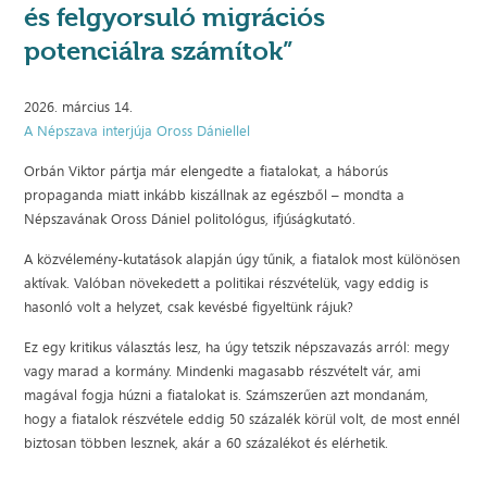
és felgyorsuló migrációs
potenciálra számítok”
2026. március 14.
A Népszava interjúja Oross Dániellel
Orbán Viktor pártja már elengedte a fiatalokat, a háborús
propaganda miatt inkább kiszállnak az egészből – mondta a
Népszavának Oross Dániel politológus, ifjúságkutató.
A közvélemény-kutatások alapján úgy tűnik, a fiatalok most különösen
aktívak. Valóban növekedett a politikai részvételük, vagy eddig is
hasonló volt a helyzet, csak kevésbé figyeltünk rájuk?
Ez egy kritikus választás lesz, ha úgy tetszik népszavazás arról: megy
vagy marad a kormány. Mindenki magasabb részvételt vár, ami
magával fogja húzni a fiatalokat is. Számszerűen azt mondanám,
hogy a fiatalok részvétele eddig 50 százalék körül volt, de most ennél
biztosan többen lesznek, akár a 60 százalékot és elérhetik.
...