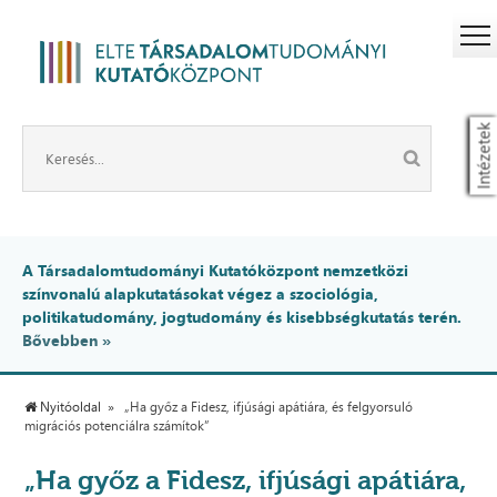
Intézetek
A Társadalomtudományi Kutatóközpont nemzetközi
színvonalú alapkutatásokat végez a szociológia,
politikatudomány, jogtudomány és kisebbségkutatás terén.
Bővebben »
Nyitóoldal
„Ha győz a Fidesz, ifjúsági apátiára, és felgyorsuló
migrációs potenciálra számítok”
„Ha győz a Fidesz, ifjúsági apátiára,