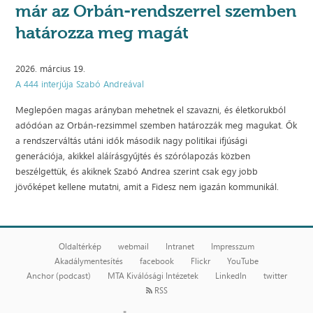
már az Orbán-rendszerrel szemben
határozza meg magát
2026. március 19.
A 444 interjúja Szabó Andreával
Meglepően magas arányban mehetnek el szavazni, és életkorukból
adódóan az Orbán-rezsimmel szemben határozzák meg magukat. Ők
a rendszerváltás utáni idők második nagy politikai ifjúsági
generációja, akikkel aláírásgyűjtés és szórólapozás közben
beszélgettük, és akiknek Szabó Andrea szerint csak egy jobb
jövőképet kellene mutatni, amit a Fidesz nem igazán kommunikál.
Oldaltérkép
webmail
Intranet
Impresszum
Akadálymentesítés
facebook
Flickr
YouTube
Anchor (podcast)
MTA Kiválósági Intézetek
LinkedIn
twitter
RSS